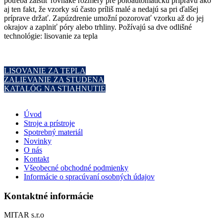
potreba zaistiť rovnaké rozmery pre poloautomatickú prípravu ako
aj ten fakt, že vzorky sú často príliš malé a nedajú sa pri ďalšej
príprave držať. Zapúzdrenie umožní pozorovať vzorku až do jej
okrajov a zaplniť póry alebo trhliny. Požívajú sa dve odlišné
technológie: lisovanie za tepla
LISOVANIE ZA TEPLA
ZALIEVANIE ZA STUDENA
KATALÓG NA STIAHNUTIE
Úvod
Stroje a prístroje
Spotrebný materiál
Novinky
O nás
Kontakt
Všeobecné obchodné podmienky
Informácie o spracúvaní osobných údajov
Kontaktné informácie
MITAR s.r.o