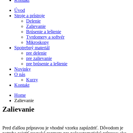
Kontakt
Úvod
Stroje a prístroje
Delenie
Zalievanie
Brúsenie a leštenie
Tvrdomery a softvér
Mikroskopy
Spotrebný materiál
pre delenie
pre zalievanie
pre brúsenie a leštenie
Novinky
O nás
Kurzy
Kontakt
Home
Zalievanie
Zalievanie
Pred ďalšou prípravou je vhodné vzorku zapúzdriť. Dôvodom je