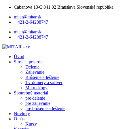
Cabanova 13/C 841 02 Bratislava Slovenská republika
mitar@mitar.sk
+ 421-2-64288747
mitar@mitar.sk
+ 421-2-64288747
Úvod
Stroje a prístroje
Delenie
Zalievanie
Brúsenie a leštenie
Tvrdomery a softvér
Mikroskopy
Spotrebný materiál
pre delenie
pre zalievanie
pre brúsenie a leštenie
Novinky
O nás
Kurzy