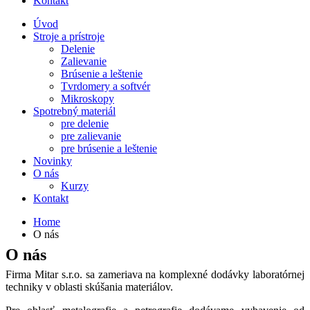
Kontakt
Úvod
Stroje a prístroje
Delenie
Zalievanie
Brúsenie a leštenie
Tvrdomery a softvér
Mikroskopy
Spotrebný materiál
pre delenie
pre zalievanie
pre brúsenie a leštenie
Novinky
O nás
Kurzy
Kontakt
Home
O nás
O nás
Firma Mitar s.r.o. sa zameriava na komplexné dodávky laboratórnej
techniky v oblasti skúšania materiálov.