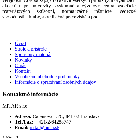
verejnosti. CoE sa zapája do aktivít všetkých príbuzných organizácií
ako sú napr. univerzity, výskumné a vývojové centrá, asociácie
materiálových skúšobní, normalizačné inštitúcie, vedecké
spoločnosti a kluby, akreditačné pracoviská a pod .
Úvod
Stroje a prístroje
Spotrebný materiál
Novinky
O nás
Kontakt
Všeobecné obchodné podmienky
Informácie o spracúvaní osobných údajov
Kontaktné informácie
MITAR s.r.o
Adresa:
Cabanova 13/C, 841 02 Bratislava
Tel./Fax:
+ 421-2-64288747
Email:
mitar@mitar.sk
1
Step 1