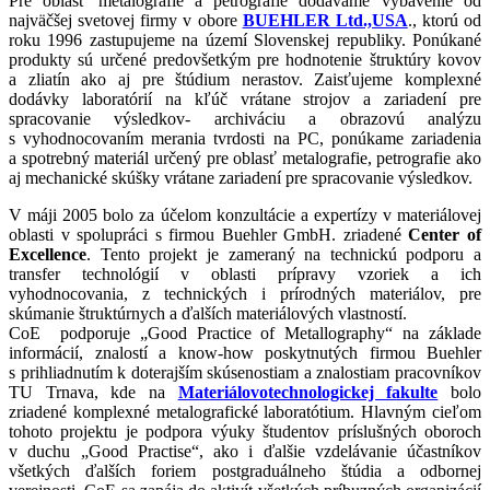
Pre oblasť metalografie a petrografie dodávame vybavenie od
najväčšej svetovej firmy v obore
BUEHLER Ltd.,USA
., ktorú od
roku 1996 zastupujeme na území Slovenskej republiky. Ponúkané
produkty sú určené predovšetkým pre hodnotenie štruktúry kovov
a zliatín ako aj pre štúdium nerastov. Zaisťujeme komplexné
dodávky laboratórií na kľúč vrátane strojov a zariadení pre
spracovanie výsledkov- archiváciu a obrazovú analýzu
s vyhodnocovaním merania tvrdosti na PC, ponúkame zariadenia
a spotrebný materiál určený pre oblasť metalografie, petrografie ako
aj mechanické skúšky vrátane zariadení pre spracovanie výsledkov.
V máji 2005 bolo za účelom konzultácie a expertízy v materiálovej
oblasti v spolupráci s firmou Buehler GmbH. zriadené
Center of
Excellence
. Tento projekt je zameraný na technickú podporu a
transfer technológií v oblasti prípravy vzoriek a ich
vyhodnocovania, z technických i prírodných materiálov, pre
skúmanie štruktúrnych a ďalších materiálových vlastností.
CoE podporuje „Good Practice of Metallography“ na základe
informácií, znalostí a know-how poskytnutých firmou Buehler
s prihliadnutím k doterajším skúsenostiam a znalostiam pracovníkov
TU Trnava, kde na
Materiálovotechnologickej fakulte
bolo
zriadené komplexné metalografické laboratótium. Hlavným cieľom
tohoto projektu je podpora výuky študentov príslušných oboroch
v duchu „Good Practise“, ako i ďalšie vzdelávanie účastníkov
všetkých ďalších foriem postgraduálneho štúdia a odbornej