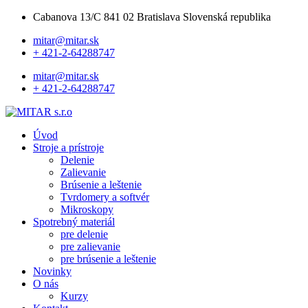
Cabanova 13/C 841 02 Bratislava Slovenská republika
mitar@mitar.sk
+ 421-2-64288747
mitar@mitar.sk
+ 421-2-64288747
Úvod
Stroje a prístroje
Delenie
Zalievanie
Brúsenie a leštenie
Tvrdomery a softvér
Mikroskopy
Spotrebný materiál
pre delenie
pre zalievanie
pre brúsenie a leštenie
Novinky
O nás
Kurzy