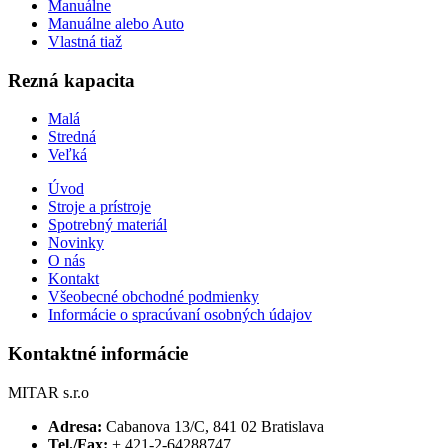
Manuálne
Manuálne alebo Auto
Vlastná tiaž
Rezná kapacita
Malá
Stredná
Veľká
Úvod
Stroje a prístroje
Spotrebný materiál
Novinky
O nás
Kontakt
Všeobecné obchodné podmienky
Informácie o spracúvaní osobných údajov
Kontaktné informácie
MITAR s.r.o
Adresa:
Cabanova 13/C, 841 02 Bratislava
Tel./Fax:
+ 421-2-64288747