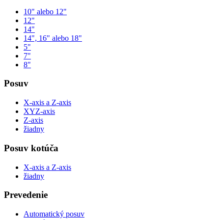
10" alebo 12"
12"
14"
14", 16" alebo 18"
5"
7"
8"
Posuv
X-axis a Z-axis
XYZ-axis
Z-axis
žiadny
Posuv kotúča
X-axis a Z-axis
žiadny
Prevedenie
Automatický posuv