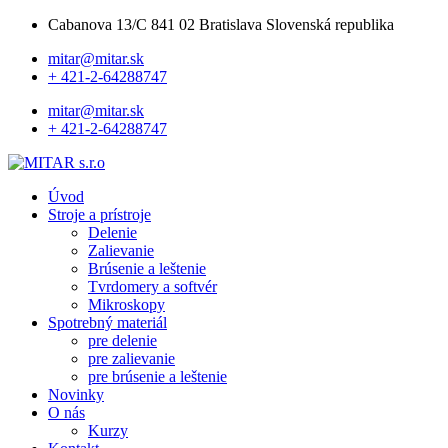
Cabanova 13/C 841 02 Bratislava Slovenská republika
mitar@mitar.sk
+ 421-2-64288747
mitar@mitar.sk
+ 421-2-64288747
Úvod
Stroje a prístroje
Delenie
Zalievanie
Brúsenie a leštenie
Tvrdomery a softvér
Mikroskopy
Spotrebný materiál
pre delenie
pre zalievanie
pre brúsenie a leštenie
Novinky
O nás
Kurzy