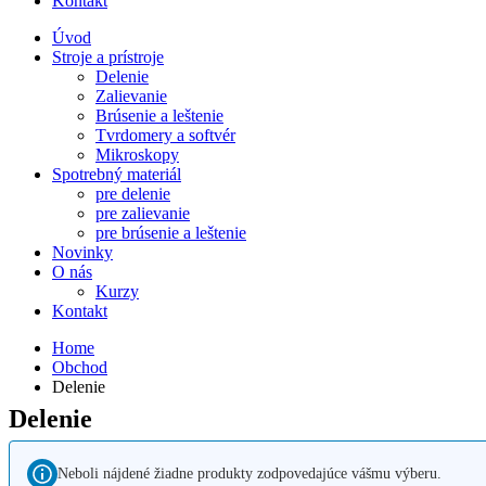
Kontakt
Úvod
Stroje a prístroje
Delenie
Zalievanie
Brúsenie a leštenie
Tvrdomery a softvér
Mikroskopy
Spotrebný materiál
pre delenie
pre zalievanie
pre brúsenie a leštenie
Novinky
O nás
Kurzy
Kontakt
Home
Obchod
Delenie
Delenie
Neboli nájdené žiadne produkty zodpovedajúce vášmu výberu.