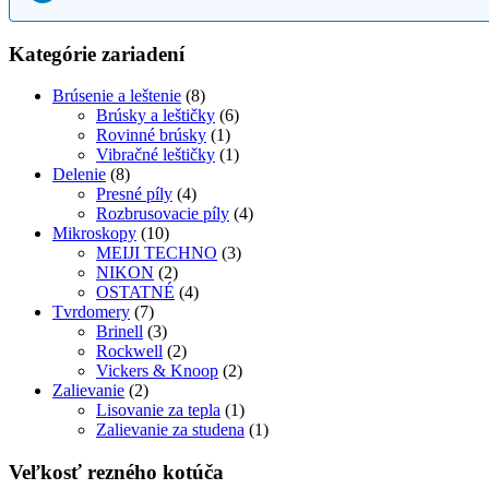
Kategórie zariadení
Brúsenie a leštenie
(8)
Brúsky a leštičky
(6)
Rovinné brúsky
(1)
Vibračné leštičky
(1)
Delenie
(8)
Presné píly
(4)
Rozbrusovacie píly
(4)
Mikroskopy
(10)
MEIJI TECHNO
(3)
NIKON
(2)
OSTATNÉ
(4)
Tvrdomery
(7)
Brinell
(3)
Rockwell
(2)
Vickers & Knoop
(2)
Zalievanie
(2)
Lisovanie za tepla
(1)
Zalievanie za studena
(1)
Veľkosť rezného kotúča