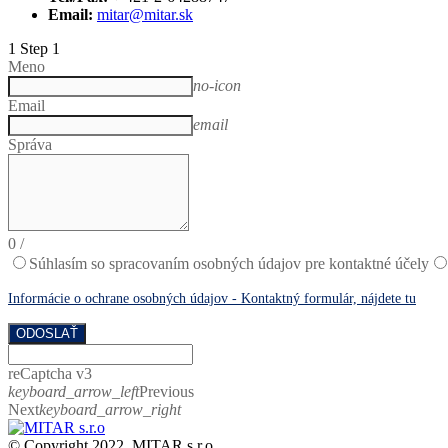
Email:
mitar@mitar.sk
1
Step 1
Meno
no-icon
Email
email
Správa
0
/
Súhlasím so spracovaním osobných údajov pre kontaktné účely
Informácie o ochrane osobných údajov - Kontaktný formulár, nájdete tu
ODOSLAŤ
reCaptcha v3
keyboard_arrow_left
Previous
Next
keyboard_arrow_right
© Copyright 2022. MITAR s.r.o