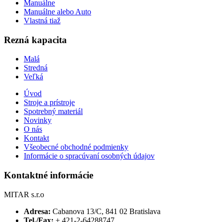
Manuálne
Manuálne alebo Auto
Vlastná tiaž
Rezná kapacita
Malá
Stredná
Veľká
Úvod
Stroje a prístroje
Spotrebný materiál
Novinky
O nás
Kontakt
Všeobecné obchodné podmienky
Informácie o spracúvaní osobných údajov
Kontaktné informácie
MITAR s.r.o
Adresa:
Cabanova 13/C, 841 02 Bratislava
Tel./Fax:
+ 421-2-64288747