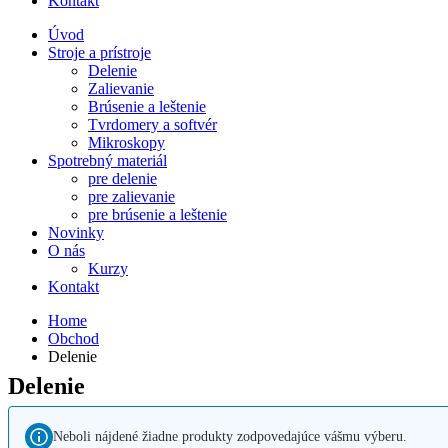
Kontakt
Úvod
Stroje a prístroje
Delenie
Zalievanie
Brúsenie a leštenie
Tvrdomery a softvér
Mikroskopy
Spotrebný materiál
pre delenie
pre zalievanie
pre brúsenie a leštenie
Novinky
O nás
Kurzy
Kontakt
Home
Obchod
Delenie
Delenie
Neboli nájdené žiadne produkty zodpovedajúce vášmu výberu.