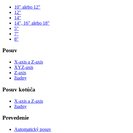
10" alebo 12"
12"
14"
14", 16" alebo 18"
5"
7"
8"
Posuv
X-axis a Z-axis
XYZ-axis
Z-axis
žiadny
Posuv kotúča
X-axis a Z-axis
žiadny
Prevedenie
Automatický posuv