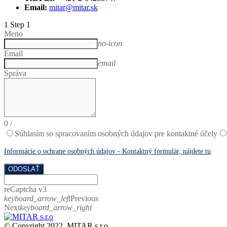
Email:
mitar@mitar.sk
1
Step 1
Meno
no-icon
Email
email
Správa
0
/
Súhlasím so spracovaním osobných údajov pre kontaktné účely
Informácie o ochrane osobných údajov - Kontaktný formulár, nájdete tu
ODOSLAŤ
reCaptcha v3
keyboard_arrow_left
Previous
Next
keyboard_arrow_right
© Copyright 2022. MITAR s.r.o