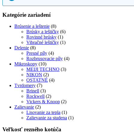
Kategórie zariadení
Brúsenie a leštenie
(8)
Brúsky a leštičky
(6)
Rovinné brúsky
(1)
Vibračné leštičky
(1)
Delenie
(8)
Presné píly
(4)
Rozbrusovacie píly
(4)
Mikroskopy
(10)
MEIJI TECHNO
(3)
NIKON
(2)
OSTATNÉ
(4)
Tvrdomery
(7)
Brinell
(3)
Rockwell
(2)
Vickers & Knoop
(2)
Zalievanie
(2)
Lisovanie za tepla
(1)
Zalievanie za studena
(1)
Veľkosť rezného kotúča