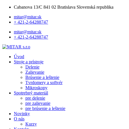
Cabanova 13/C 841 02 Bratislava Slovenská republika
mitar@mitar.sk
+ 421-2-64288747
mitar@mitar.sk
+ 421-2-64288747
Úvod
Stroje a prístroje
Delenie
Zalievanie
Brúsenie a leštenie
Tvrdomery a softvér
Mikroskopy
Spotrebný materiál
pre delenie
pre zalievanie
pre brúsenie a leštenie
Novinky
O nás
Kurzy