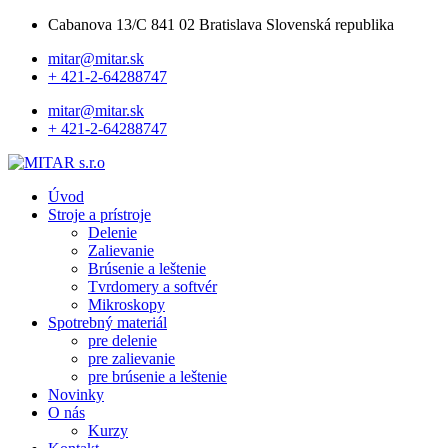
Cabanova 13/C 841 02 Bratislava Slovenská republika
mitar@mitar.sk
+ 421-2-64288747
mitar@mitar.sk
+ 421-2-64288747
Úvod
Stroje a prístroje
Delenie
Zalievanie
Brúsenie a leštenie
Tvrdomery a softvér
Mikroskopy
Spotrebný materiál
pre delenie
pre zalievanie
pre brúsenie a leštenie
Novinky
O nás
Kurzy