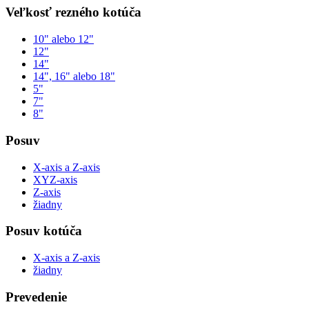
Veľkosť rezného kotúča
10" alebo 12"
12"
14"
14", 16" alebo 18"
5"
7"
8"
Posuv
X-axis a Z-axis
XYZ-axis
Z-axis
žiadny
Posuv kotúča
X-axis a Z-axis
žiadny
Prevedenie