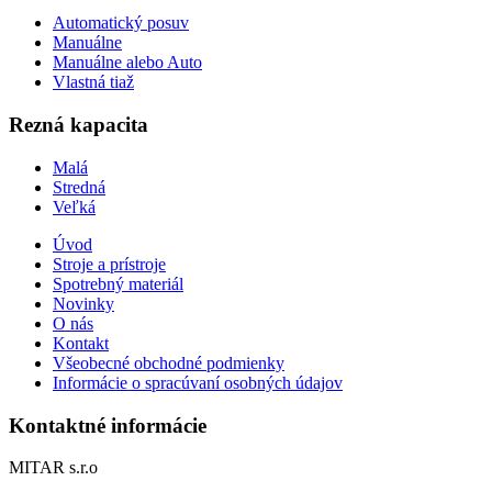
Automatický posuv
Manuálne
Manuálne alebo Auto
Vlastná tiaž
Rezná kapacita
Malá
Stredná
Veľká
Úvod
Stroje a prístroje
Spotrebný materiál
Novinky
O nás
Kontakt
Všeobecné obchodné podmienky
Informácie o spracúvaní osobných údajov
Kontaktné informácie
MITAR s.r.o