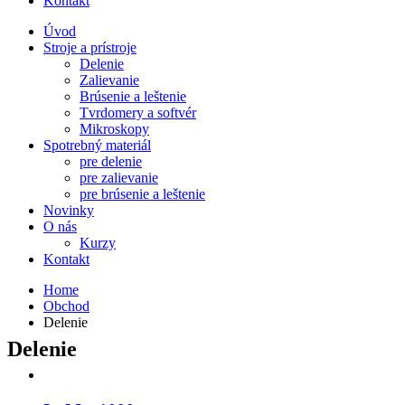
Kontakt
Úvod
Stroje a prístroje
Delenie
Zalievanie
Brúsenie a leštenie
Tvrdomery a softvér
Mikroskopy
Spotrebný materiál
pre delenie
pre zalievanie
pre brúsenie a leštenie
Novinky
O nás
Kurzy
Kontakt
Home
Obchod
Delenie
Delenie