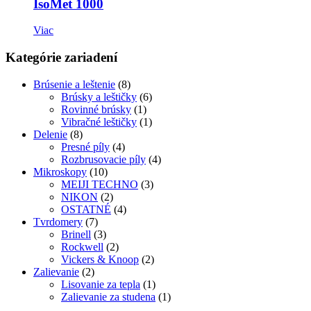
IsoMet 1000
Viac
Kategórie zariadení
Brúsenie a leštenie
(8)
Brúsky a leštičky
(6)
Rovinné brúsky
(1)
Vibračné leštičky
(1)
Delenie
(8)
Presné píly
(4)
Rozbrusovacie píly
(4)
Mikroskopy
(10)
MEIJI TECHNO
(3)
NIKON
(2)
OSTATNÉ
(4)
Tvrdomery
(7)
Brinell
(3)
Rockwell
(2)
Vickers & Knoop
(2)
Zalievanie
(2)
Lisovanie za tepla
(1)
Zalievanie za studena
(1)