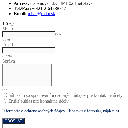
Adresa:
Cabanova 13/C, 841 02 Bratislava
Tel./Fax:
+ 421-2-64288747
Email:
mitar@mitar.sk
1
Step 1
Meno
no-
icon
Email
email
Správa
0
/
Súhlasím so spracovaním osobných údajov pre kontaktné účely
Zrušiť súhlas pre kontaktné účely
Informácie o ochrane osobných údajov - Kontaktný formulár, nájdete tu
ODOSLAŤ