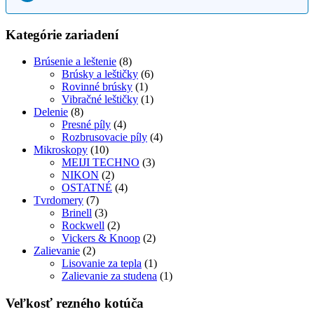
Kategórie zariadení
Brúsenie a leštenie
(8)
Brúsky a leštičky
(6)
Rovinné brúsky
(1)
Vibračné leštičky
(1)
Delenie
(8)
Presné píly
(4)
Rozbrusovacie píly
(4)
Mikroskopy
(10)
MEIJI TECHNO
(3)
NIKON
(2)
OSTATNÉ
(4)
Tvrdomery
(7)
Brinell
(3)
Rockwell
(2)
Vickers & Knoop
(2)
Zalievanie
(2)
Lisovanie za tepla
(1)
Zalievanie za studena
(1)
Veľkosť rezného kotúča