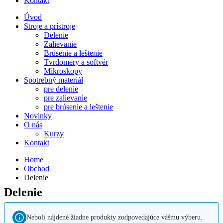
Kontakt
Úvod
Stroje a prístroje
Delenie
Zalievanie
Brúsenie a leštenie
Tvrdomery a softvér
Mikroskopy
Spotrebný materiál
pre delenie
pre zalievanie
pre brúsenie a leštenie
Novinky
O nás
Kurzy
Kontakt
Home
Obchod
Delenie
Delenie
Neboli nájdené žiadne produkty zodpovedajúce vášmu výberu.