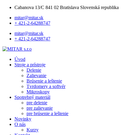
Cabanova 13/C 841 02 Bratislava Slovenská republika
mitar@mitar.sk
+ 421-2-64288747
mitar@mitar.sk
+ 421-2-64288747
Úvod
Stroje a prístroje
Delenie
Zalievanie
Brúsenie a leštenie
Tvrdomery a softvér
Mikroskopy
Spotrebný materiál
pre delenie
pre zalievanie
pre brúsenie a leštenie
Novinky
O nás
Kurzy