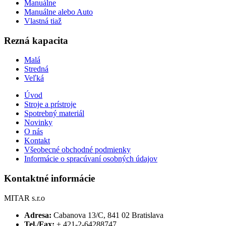
Manuálne
Manuálne alebo Auto
Vlastná tiaž
Rezná kapacita
Malá
Stredná
Veľká
Úvod
Stroje a prístroje
Spotrebný materiál
Novinky
O nás
Kontakt
Všeobecné obchodné podmienky
Informácie o spracúvaní osobných údajov
Kontaktné informácie
MITAR s.r.o
Adresa:
Cabanova 13/C, 841 02 Bratislava
Tel./Fax:
+ 421-2-64288747