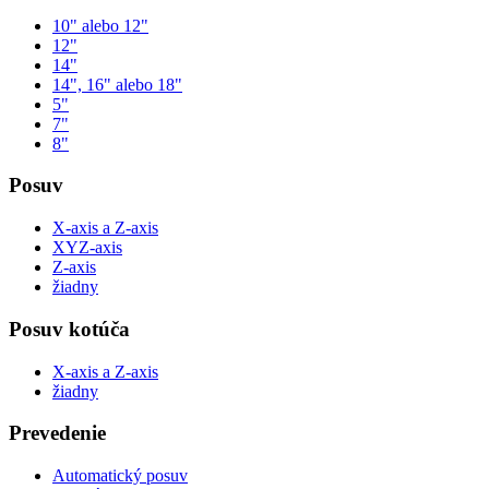
10" alebo 12"
12"
14"
14", 16" alebo 18"
5"
7"
8"
Posuv
X-axis a Z-axis
XYZ-axis
Z-axis
žiadny
Posuv kotúča
X-axis a Z-axis
žiadny
Prevedenie
Automatický posuv