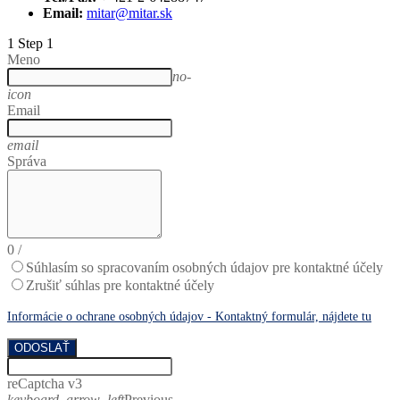
Email:
mitar@mitar.sk
1
Step 1
Meno
no-
icon
Email
email
Správa
0
/
Súhlasím so spracovaním osobných údajov pre kontaktné účely
Zrušiť súhlas pre kontaktné účely
Informácie o ochrane osobných údajov - Kontaktný formulár, nájdete tu
ODOSLAŤ
reCaptcha v3
keyboard_arrow_left
Previous