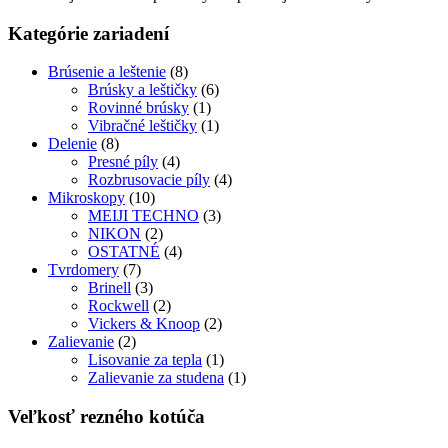
Kategórie zariadení
Brúsenie a leštenie
(8)
Brúsky a leštičky
(6)
Rovinné brúsky
(1)
Vibračné leštičky
(1)
Delenie
(8)
Presné píly
(4)
Rozbrusovacie píly
(4)
Mikroskopy
(10)
MEIJI TECHNO
(3)
NIKON
(2)
OSTATNÉ
(4)
Tvrdomery
(7)
Brinell
(3)
Rockwell
(2)
Vickers & Knoop
(2)
Zalievanie
(2)
Lisovanie za tepla
(1)
Zalievanie za studena
(1)
Veľkosť rezného kotúča