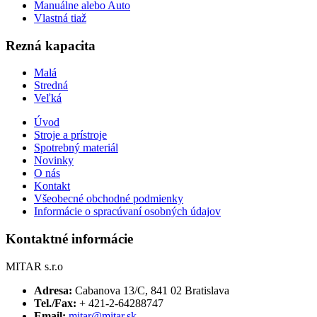
Manuálne alebo Auto
Vlastná tiaž
Rezná kapacita
Malá
Stredná
Veľká
Úvod
Stroje a prístroje
Spotrebný materiál
Novinky
O nás
Kontakt
Všeobecné obchodné podmienky
Informácie o spracúvaní osobných údajov
Kontaktné informácie
MITAR s.r.o
Adresa:
Cabanova 13/C, 841 02 Bratislava
Tel./Fax:
+ 421-2-64288747
Email:
mitar@mitar.sk