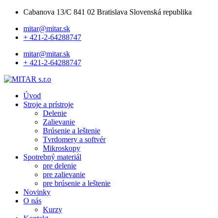
Cabanova 13/C 841 02 Bratislava Slovenská republika
mitar@mitar.sk
+ 421-2-64288747
mitar@mitar.sk
+ 421-2-64288747
Úvod
Stroje a prístroje
Delenie
Zalievanie
Brúsenie a leštenie
Tvrdomery a softvér
Mikroskopy
Spotrebný materiál
pre delenie
pre zalievanie
pre brúsenie a leštenie
Novinky
O nás
Kurzy