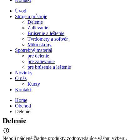
Kontakt
Úvod
Stroje a prístroje
Delenie
Zalievanie
Brúsenie a leštenie
Tvrdomery a softvér
Mikroskopy
Spotrebný materiál
pre delenie
pre zalievanie
pre brúsenie a leštenie
Novinky
O nás
Kurzy
Kontakt
Home
Obchod
Delenie
Delenie
Neboli nájdené žiadne produkty zodpovedajúce vášmu výberu.