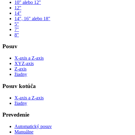
10" alebo 12"
12"
14"
14", 16" alebo 18"
5"
7"
8"
Posuv
X-axis a Z-axis
XYZ-axis
Z-axis
žiadny
Posuv kotúča
X-axis a Z-axis
žiadny
Prevedenie
Automatický posuv
Manuálne