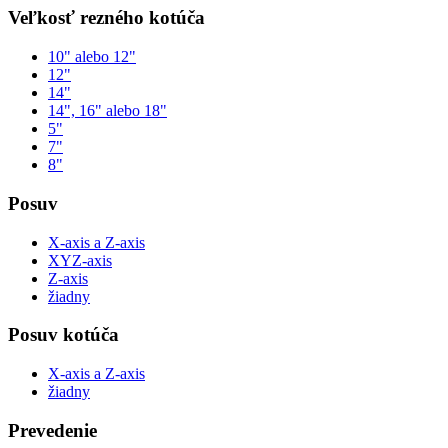
Veľkosť rezného kotúča
10" alebo 12"
12"
14"
14", 16" alebo 18"
5"
7"
8"
Posuv
X-axis a Z-axis
XYZ-axis
Z-axis
žiadny
Posuv kotúča
X-axis a Z-axis
žiadny
Prevedenie