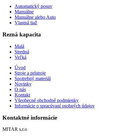
Automatický posuv
Manuálne
Manuálne alebo Auto
Vlastná tiaž
Rezná kapacita
Malá
Stredná
Veľká
Úvod
Stroje a prístroje
Spotrebný materiál
Novinky
O nás
Kontakt
Všeobecné obchodné podmienky
Informácie o spracúvaní osobných údajov
Kontaktné informácie
MITAR s.r.o