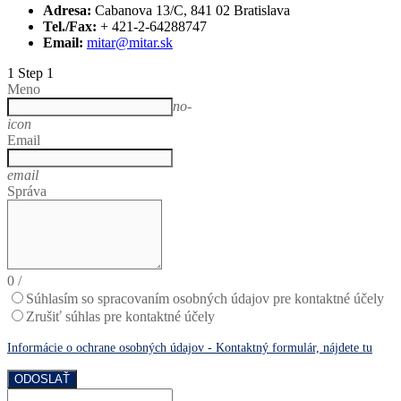
Adresa:
Cabanova 13/C, 841 02 Bratislava
Tel./Fax:
+ 421-2-64288747
Email:
mitar@mitar.sk
1
Step 1
Meno
no-
icon
Email
email
Správa
0
/
Súhlasím so spracovaním osobných údajov pre kontaktné účely
Zrušiť súhlas pre kontaktné účely
Informácie o ochrane osobných údajov - Kontaktný formulár, nájdete tu
ODOSLAŤ