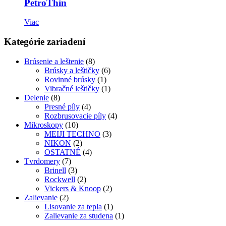
PetroThin
Viac
Kategórie zariadení
Brúsenie a leštenie
(8)
Brúsky a leštičky
(6)
Rovinné brúsky
(1)
Vibračné leštičky
(1)
Delenie
(8)
Presné píly
(4)
Rozbrusovacie píly
(4)
Mikroskopy
(10)
MEIJI TECHNO
(3)
NIKON
(2)
OSTATNÉ
(4)
Tvrdomery
(7)
Brinell
(3)
Rockwell
(2)
Vickers & Knoop
(2)
Zalievanie
(2)
Lisovanie za tepla
(1)
Zalievanie za studena
(1)