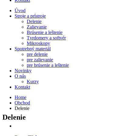
Kontakt
Úvod
Stroje a prístroje
Delenie
Zalievanie
Brúsenie a leštenie
Tvrdomery a softvér
Mikroskopy
Spotrebný materiál
pre delenie
pre zalievanie
pre brúsenie a leštenie
Novinky
O nás
Kurzy
Kontakt
Home
Obchod
Delenie
Delenie