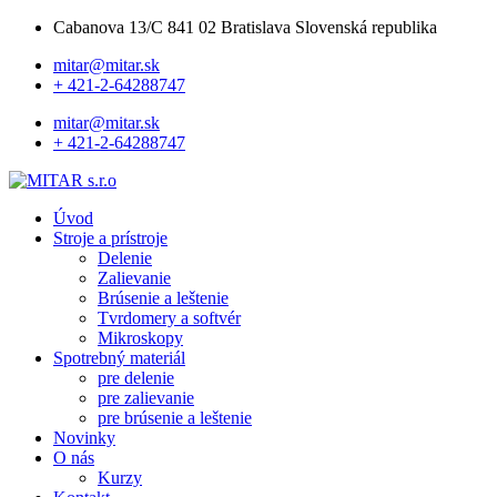
Cabanova 13/C 841 02 Bratislava Slovenská republika
mitar@mitar.sk
+ 421-2-64288747
mitar@mitar.sk
+ 421-2-64288747
Úvod
Stroje a prístroje
Delenie
Zalievanie
Brúsenie a leštenie
Tvrdomery a softvér
Mikroskopy
Spotrebný materiál
pre delenie
pre zalievanie
pre brúsenie a leštenie
Novinky
O nás
Kurzy