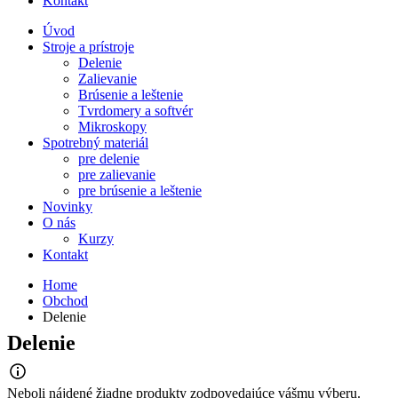
Kontakt
Úvod
Stroje a prístroje
Delenie
Zalievanie
Brúsenie a leštenie
Tvrdomery a softvér
Mikroskopy
Spotrebný materiál
pre delenie
pre zalievanie
pre brúsenie a leštenie
Novinky
O nás
Kurzy
Kontakt
Home
Obchod
Delenie
Delenie
Neboli nájdené žiadne produkty zodpovedajúce vášmu výberu.