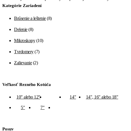
Kategórie Zariadení
Brúsenie a leštenie
(8)
Delenie
(8)
Mikroskopy
(10)
Tvrdomery
(7)
Zalievanie
(2)
Veľkosť Rezného Kotúča
10" alebo 12"
12"
14"
14", 16" alebo 18"
5"
7"
8"
Posuv