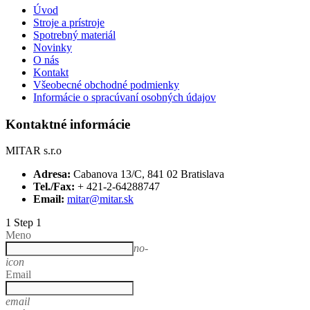
Úvod
Stroje a prístroje
Spotrebný materiál
Novinky
O nás
Kontakt
Všeobecné obchodné podmienky
Informácie o spracúvaní osobných údajov
Kontaktné informácie
MITAR s.r.o
Adresa:
Cabanova 13/C, 841 02 Bratislava
Tel./Fax:
+ 421-2-64288747
Email:
mitar@mitar.sk
1
Step 1
Meno
no-
icon
Email
email