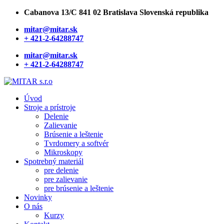
Cabanova 13/C 841 02 Bratislava Slovenská republika
mitar@mitar.sk
+ 421-2-64288747
mitar@mitar.sk
+ 421-2-64288747
Úvod
Stroje a prístroje
Delenie
Zalievanie
Brúsenie a leštenie
Tvrdomery a softvér
Mikroskopy
Spotrebný materiál
pre delenie
pre zalievanie
pre brúsenie a leštenie
Novinky
O nás
Kurzy