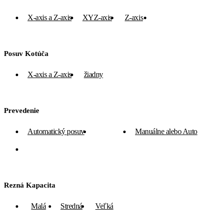
X-axis a Z-axis
XYZ-axis
Z-axis
žiadny
Posuv Kotúča
X-axis a Z-axis
žiadny
Prevedenie
Automatický posuv
Manuálne
Manuálne alebo Auto
Vlastná tiaž
Rezná Kapacita
Malá
Stredná
Veľká