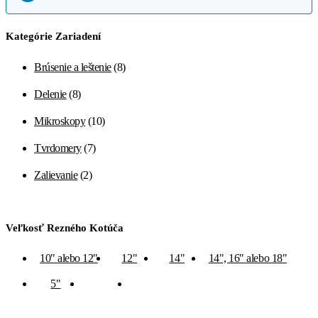
Kategórie Zariadení
Brúsenie a leštenie
(8)
Delenie
(8)
Mikroskopy
(10)
Tvrdomery
(7)
Zalievanie
(2)
Veľkosť Rezného Kotúča
10" alebo 12"
12"
14"
14", 16" alebo 18"
5"
7"
8"