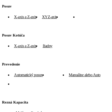
Posuv
X-axis a Z-axis
XYZ-axis
Z-axis
žiadny
Posuv Kotúča
X-axis a Z-axis
žiadny
Prevedenie
Automatický posuv
Manuálne
Manuálne alebo Auto
Vlastná tiaž
Rezná Kapacita