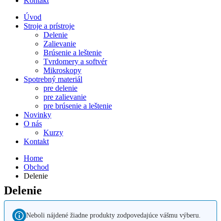
Kontakt
Úvod
Stroje a prístroje
Delenie
Zalievanie
Brúsenie a leštenie
Tvrdomery a softvér
Mikroskopy
Spotrebný materiál
pre delenie
pre zalievanie
pre brúsenie a leštenie
Novinky
O nás
Kurzy
Kontakt
Home
Obchod
Delenie
Delenie
Neboli nájdené žiadne produkty zodpovedajúce vášmu výberu.