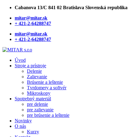
Cabanova 13/C 841 02 Bratislava Slovenská republika
mitar@mitar.sk
+ 421-2-64288747
mitar@mitar.sk
+ 421-2-64288747
Úvod
Stroje a prístroje
Delenie
Zalievanie
Brúsenie a leštenie
Tvrdomery a softvér
Mikroskopy
Spotrebný materiál
pre delenie
pre zalievanie
pre brúsenie a leštenie
Novinky
O nás
Kurzy