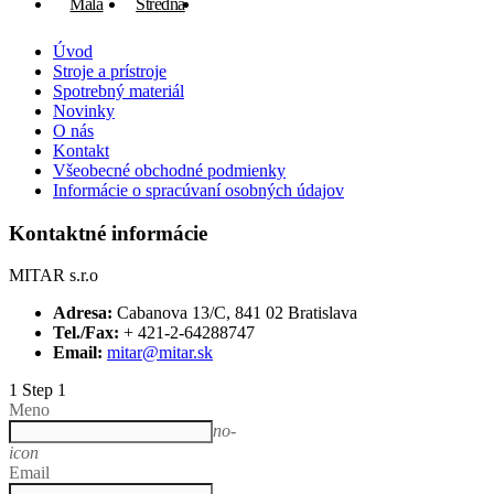
Malá
Stredná
Veľká
Úvod
Stroje a prístroje
Spotrebný materiál
Novinky
O nás
Kontakt
Všeobecné obchodné podmienky
Informácie o spracúvaní osobných údajov
Kontaktné informácie
MITAR s.r.o
Adresa:
Cabanova 13/C, 841 02 Bratislava
Tel./Fax:
+ 421-2-64288747
Email:
mitar@mitar.sk
1
Step 1
Meno
no-
icon
Email