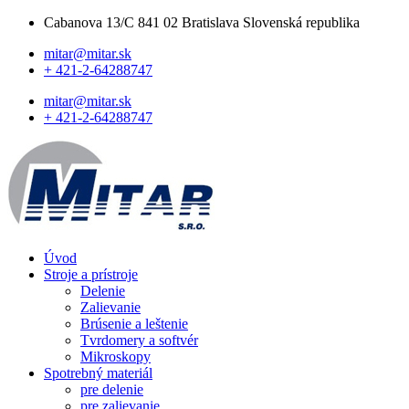
Cabanova 13/C 841 02 Bratislava Slovenská republika
mitar@mitar.sk
+ 421-2-64288747
mitar@mitar.sk
+ 421-2-64288747
Úvod
Stroje a prístroje
Delenie
Zalievanie
Brúsenie a leštenie
Tvrdomery a softvér
Mikroskopy
Spotrebný materiál
pre delenie
pre zalievanie