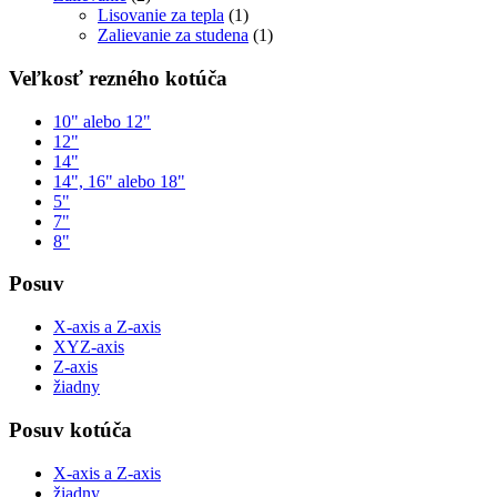
Lisovanie za tepla
(1)
Zalievanie za studena
(1)
Veľkosť rezného kotúča
10" alebo 12"
12"
14"
14", 16" alebo 18"
5"
7"
8"
Posuv
X-axis a Z-axis
XYZ-axis
Z-axis
žiadny
Posuv kotúča
X-axis a Z-axis
žiadny