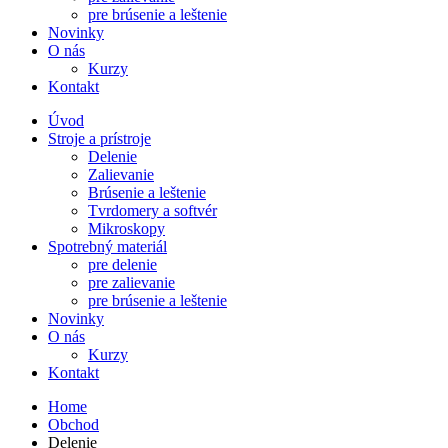
pre brúsenie a leštenie
Novinky
O nás
Kurzy
Kontakt
Úvod
Stroje a prístroje
Delenie
Zalievanie
Brúsenie a leštenie
Tvrdomery a softvér
Mikroskopy
Spotrebný materiál
pre delenie
pre zalievanie
pre brúsenie a leštenie
Novinky
O nás
Kurzy
Kontakt
Home
Obchod
Delenie