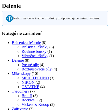
Delenie
Neboli nájdené žiadne produkty zodpovedajúce vášmu výberu.
Kategórie zariadení
Brúsenie a leštenie
(8)
Brúsky a leštičky
(6)
Rovinné brúsky
(1)
Vibračné leštičky
(1)
Delenie
(8)
Presné píly
(4)
Rozbrusovacie píly
(4)
Mikroskopy
(10)
MEIJI TECHNO
(3)
NIKON
(2)
OSTATNÉ
(4)
Tvrdomery
(7)
Brinell
(3)
Rockwell
(2)
Vickers & Knoop
(2)
Zalievanie
(2)