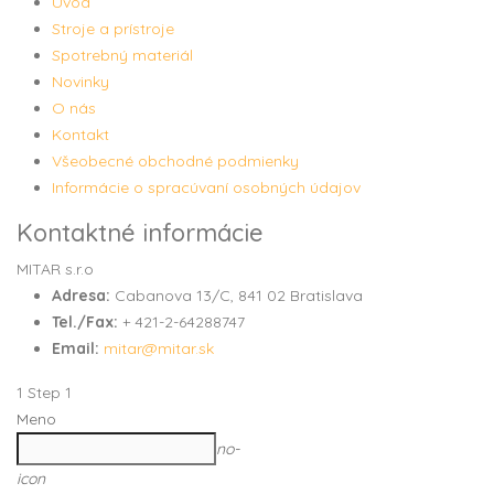
Úvod
Stroje a prístroje
Spotrebný materiál
Novinky
O nás
Kontakt
Všeobecné obchodné podmienky
Informácie o spracúvaní osobných údajov
Kontaktné informácie
MITAR s.r.o
Adresa:
Cabanova 13/C, 841 02 Bratislava
Tel./Fax:
+ 421-2-64288747
Email:
mitar@mitar.sk
1
Step 1
Meno
no-
icon