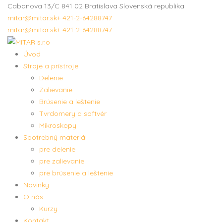
Cabanova 13/C 841 02 Bratislava Slovenská republika
mitar@mitar.sk
+ 421-2-64288747
mitar@mitar.sk
+ 421-2-64288747
Úvod
Stroje a prístroje
Delenie
Zalievanie
Brúsenie a leštenie
Tvrdomery a softvér
Mikroskopy
Spotrebný materiál
pre delenie
pre zalievanie
pre brúsenie a leštenie
Novinky
O nás
Kurzy
Kontakt