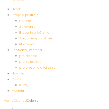
Úvod
Stroje a prístroje
Delenie
Zalievanie
Brúsenie a leštenie
Tvrdomery a softvér
Mikroskopy
Spotrebný materiál
pre delenie
pre zalievanie
pre brúsenie a leštenie
Novinky
O nás
Kurzy
Kontakt
Home
Obchod
Delenie