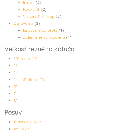
Brinell
(3)
Rockwell
(2)
Vickers & Knoop
(2)
Zalievanie
(2)
Lisovanie za tepla
(1)
Zalievanie za studena
(1)
Veľkosť rezného kotúča
10" alebo 12"
12"
14"
14", 16" alebo 18"
5"
7"
8"
Posuv
X-axis a Z-axis
XYZ-axis