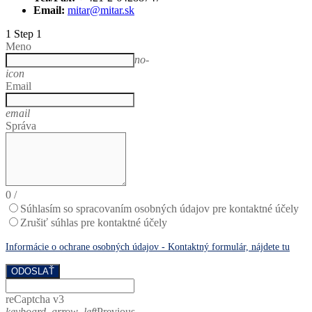
Email:
mitar@mitar.sk
1
Step 1
Meno
no-
icon
Email
email
Správa
0
/
Súhlasím so spracovaním osobných údajov pre kontaktné účely
Zrušiť súhlas pre kontaktné účely
Informácie o ochrane osobných údajov - Kontaktný formulár, nájdete tu
ODOSLAŤ
reCaptcha v3
keyboard_arrow_left
Previous