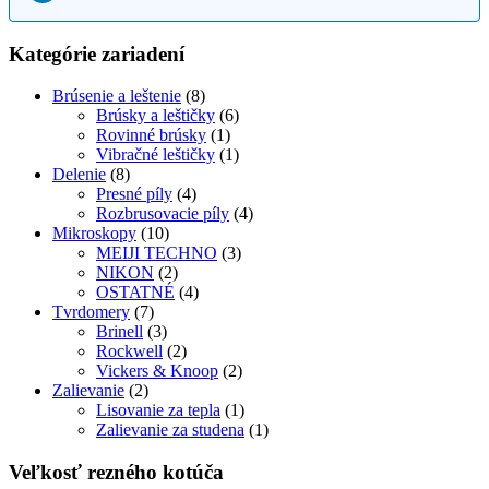
Kategórie zariadení
Brúsenie a leštenie
(8)
Brúsky a leštičky
(6)
Rovinné brúsky
(1)
Vibračné leštičky
(1)
Delenie
(8)
Presné píly
(4)
Rozbrusovacie píly
(4)
Mikroskopy
(10)
MEIJI TECHNO
(3)
NIKON
(2)
OSTATNÉ
(4)
Tvrdomery
(7)
Brinell
(3)
Rockwell
(2)
Vickers & Knoop
(2)
Zalievanie
(2)
Lisovanie za tepla
(1)
Zalievanie za studena
(1)
Veľkosť rezného kotúča