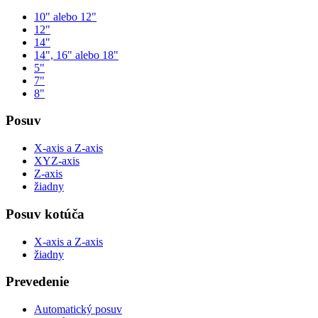
10" alebo 12"
12"
14"
14", 16" alebo 18"
5"
7"
8"
Posuv
X-axis a Z-axis
XYZ-axis
Z-axis
žiadny
Posuv kotúča
X-axis a Z-axis
žiadny
Prevedenie
Automatický posuv