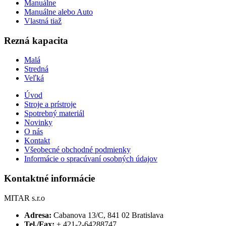
Manuálne
Manuálne alebo Auto
Vlastná tiaž
Rezná kapacita
Malá
Stredná
Veľká
Úvod
Stroje a prístroje
Spotrebný materiál
Novinky
O nás
Kontakt
Všeobecné obchodné podmienky
Informácie o spracúvaní osobných údajov
Kontaktné informácie
MITAR s.r.o
Adresa:
Cabanova 13/C, 841 02 Bratislava
Tel./Fax:
+ 421-2-64288747