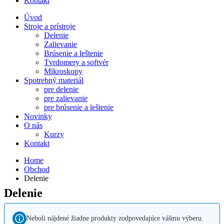
Kontakt
Úvod
Stroje a prístroje
Delenie
Zalievanie
Brúsenie a leštenie
Tvrdomery a softvér
Mikroskopy
Spotrebný materiál
pre delenie
pre zalievanie
pre brúsenie a leštenie
Novinky
O nás
Kurzy
Kontakt
Home
Obchod
Delenie
Delenie
Neboli nájdené žiadne produkty zodpovedajúce vášmu výberu.