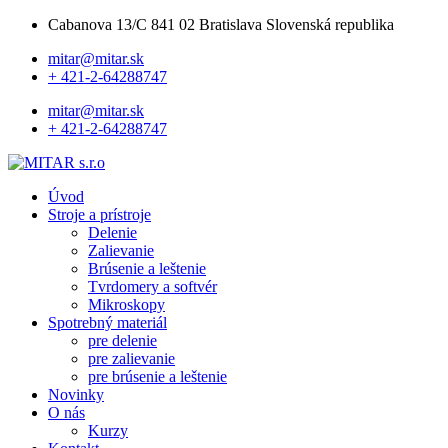
Cabanova 13/C 841 02 Bratislava Slovenská republika
mitar@mitar.sk
+ 421-2-64288747
mitar@mitar.sk
+ 421-2-64288747
Úvod
Stroje a prístroje
Delenie
Zalievanie
Brúsenie a leštenie
Tvrdomery a softvér
Mikroskopy
Spotrebný materiál
pre delenie
pre zalievanie
pre brúsenie a leštenie
Novinky
O nás
Kurzy