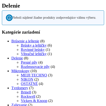
Delenie
Neboli nájdené žiadne produkty zodpovedajúce vášmu výberu.
Kategórie zariadení
Brúsenie a leštenie
(8)
Brúsky a leštičky
(6)
Rovinné brúsky
(1)
Vibračné leštičky
(1)
Delenie
(8)
Presné píly
(4)
Rozbrusovacie píly
(4)
Mikroskopy
(10)
MEIJI TECHNO
(3)
NIKON
(2)
OSTATNÉ
(4)
Tvrdomery
(7)
Brinell
(3)
Rockwell
(2)
Vickers & Knoop
(2)
Zalievanie
(2)