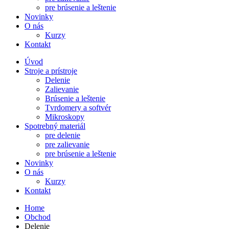
pre brúsenie a leštenie
Novinky
O nás
Kurzy
Kontakt
Úvod
Stroje a prístroje
Delenie
Zalievanie
Brúsenie a leštenie
Tvrdomery a softvér
Mikroskopy
Spotrebný materiál
pre delenie
pre zalievanie
pre brúsenie a leštenie
Novinky
O nás
Kurzy
Kontakt
Home
Obchod
Delenie