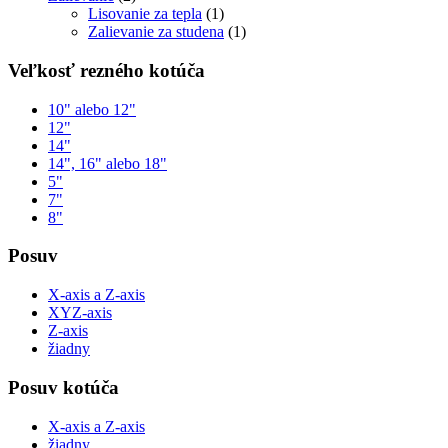
Lisovanie za tepla
(1)
Zalievanie za studena
(1)
Veľkosť rezného kotúča
10" alebo 12"
12"
14"
14", 16" alebo 18"
5"
7"
8"
Posuv
X-axis a Z-axis
XYZ-axis
Z-axis
žiadny
Posuv kotúča
X-axis a Z-axis
žiadny