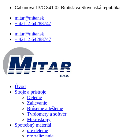
Cabanova 13/C 841 02 Bratislava Slovenská republika
mitar@mitar.sk
+ 421-2-64288747
mitar@mitar.sk
+ 421-2-64288747
Úvod
Stroje a prístroje
Delenie
Zalievanie
Brúsenie a leštenie
Tvrdomery a softvér
Mikroskopy
Spotrebný materiál
pre delenie
pre zalievanie