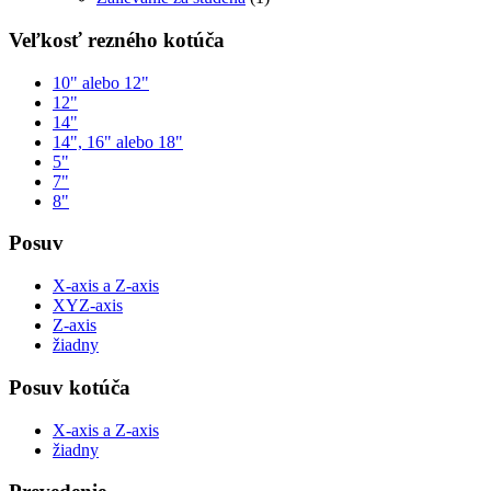
Veľkosť rezného kotúča
10" alebo 12"
12"
14"
14", 16" alebo 18"
5"
7"
8"
Posuv
X-axis a Z-axis
XYZ-axis
Z-axis
žiadny
Posuv kotúča
X-axis a Z-axis
žiadny