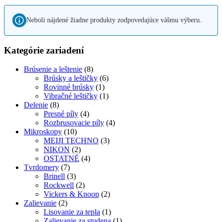
Neboli nájdené žiadne produkty zodpovedajúce vášmu výberu.
Kategórie zariadení
Brúsenie a leštenie
(8)
Brúsky a leštičky
(6)
Rovinné brúsky
(1)
Vibračné leštičky
(1)
Delenie
(8)
Presné píly
(4)
Rozbrusovacie píly
(4)
Mikroskopy
(10)
MEIJI TECHNO
(3)
NIKON
(2)
OSTATNÉ
(4)
Tvrdomery
(7)
Brinell
(3)
Rockwell
(2)
Vickers & Knoop
(2)
Zalievanie
(2)
Lisovanie za tepla
(1)
Zalievanie za studena
(1)