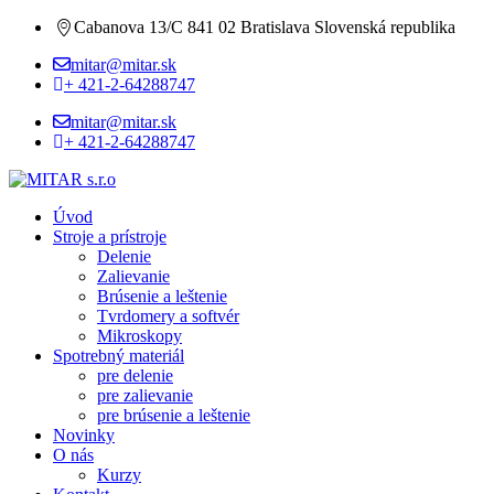
Cabanova 13/C 841 02 Bratislava Slovenská republika
mitar@mitar.sk
+ 421-2-64288747
mitar@mitar.sk
+ 421-2-64288747
Úvod
Stroje a prístroje
Delenie
Zalievanie
Brúsenie a leštenie
Tvrdomery a softvér
Mikroskopy
Spotrebný materiál
pre delenie
pre zalievanie
pre brúsenie a leštenie
Novinky
O nás
Kurzy