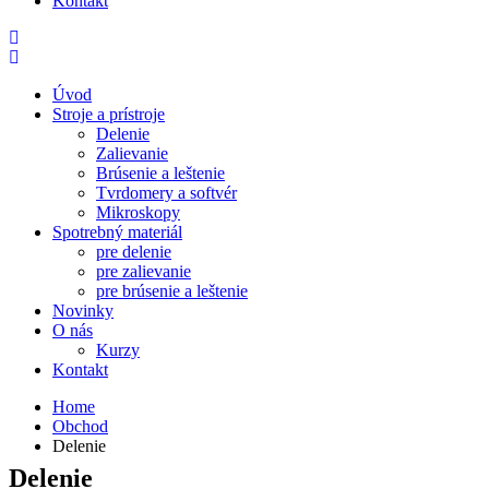
Kontakt
Úvod
Stroje a prístroje
Delenie
Zalievanie
Brúsenie a leštenie
Tvrdomery a softvér
Mikroskopy
Spotrebný materiál
pre delenie
pre zalievanie
pre brúsenie a leštenie
Novinky
O nás
Kurzy
Kontakt
Home
Obchod
Delenie
Delenie