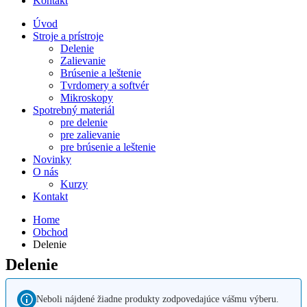
Kontakt
Úvod
Stroje a prístroje
Delenie
Zalievanie
Brúsenie a leštenie
Tvrdomery a softvér
Mikroskopy
Spotrebný materiál
pre delenie
pre zalievanie
pre brúsenie a leštenie
Novinky
O nás
Kurzy
Kontakt
Home
Obchod
Delenie
Delenie
Neboli nájdené žiadne produkty zodpovedajúce vášmu výberu.