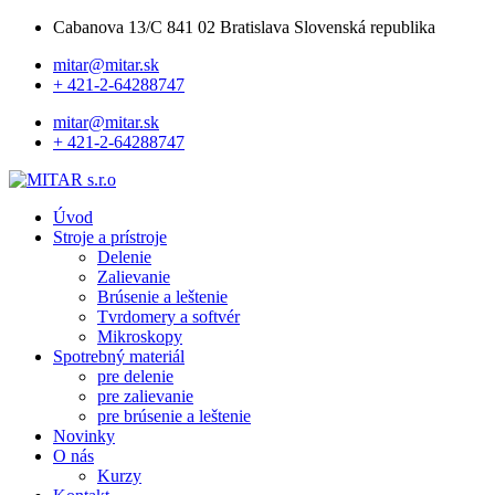
Cabanova 13/C 841 02 Bratislava Slovenská republika
mitar@mitar.sk
+ 421-2-64288747
mitar@mitar.sk
+ 421-2-64288747
Úvod
Stroje a prístroje
Delenie
Zalievanie
Brúsenie a leštenie
Tvrdomery a softvér
Mikroskopy
Spotrebný materiál
pre delenie
pre zalievanie
pre brúsenie a leštenie
Novinky
O nás
Kurzy