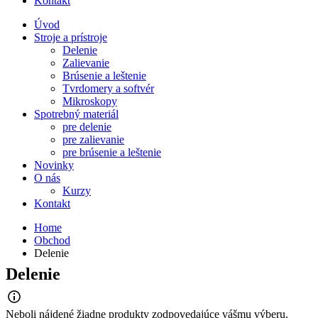
Kontakt
Úvod
Stroje a prístroje
Delenie
Zalievanie
Brúsenie a leštenie
Tvrdomery a softvér
Mikroskopy
Spotrebný materiál
pre delenie
pre zalievanie
pre brúsenie a leštenie
Novinky
O nás
Kurzy
Kontakt
Home
Obchod
Delenie
Delenie
Neboli nájdené žiadne produkty zodpovedajúce vášmu výberu.