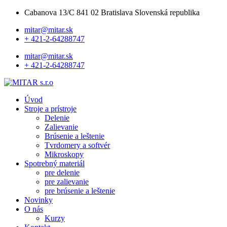
Cabanova 13/C 841 02 Bratislava Slovenská republika
mitar@mitar.sk
+ 421-2-64288747
mitar@mitar.sk
+ 421-2-64288747
Úvod
Stroje a prístroje
Delenie
Zalievanie
Brúsenie a leštenie
Tvrdomery a softvér
Mikroskopy
Spotrebný materiál
pre delenie
pre zalievanie
pre brúsenie a leštenie
Novinky
O nás
Kurzy