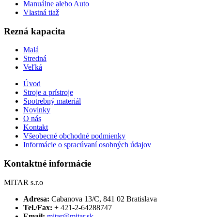
Manuálne alebo Auto
Vlastná tiaž
Rezná kapacita
Malá
Stredná
Veľká
Úvod
Stroje a prístroje
Spotrebný materiál
Novinky
O nás
Kontakt
Všeobecné obchodné podmienky
Informácie o spracúvaní osobných údajov
Kontaktné informácie
MITAR s.r.o
Adresa:
Cabanova 13/C, 841 02 Bratislava
Tel./Fax:
+ 421-2-64288747
Email:
mitar@mitar.sk