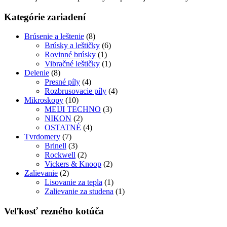
Kategórie zariadení
Brúsenie a leštenie
(8)
Brúsky a leštičky
(6)
Rovinné brúsky
(1)
Vibračné leštičky
(1)
Delenie
(8)
Presné píly
(4)
Rozbrusovacie píly
(4)
Mikroskopy
(10)
MEIJI TECHNO
(3)
NIKON
(2)
OSTATNÉ
(4)
Tvrdomery
(7)
Brinell
(3)
Rockwell
(2)
Vickers & Knoop
(2)
Zalievanie
(2)
Lisovanie za tepla
(1)
Zalievanie za studena
(1)
Veľkosť rezného kotúča