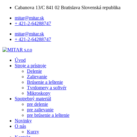
Cabanova 13/C 841 02 Bratislava Slovenská republika
mitar@mitar.sk
+ 421-2-64288747
mitar@mitar.sk
+ 421-2-64288747
Úvod
Stroje a prístroje
Delenie
Zalievanie
Brúsenie a leštenie
Tvrdomery a softvér
Mikroskopy
Spotrebný materiál
pre delenie
pre zalievanie
pre brúsenie a leštenie
Novinky
O nás
Kurzy