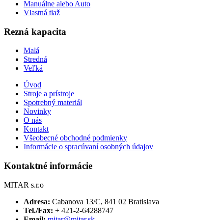
Manuálne alebo Auto
Vlastná tiaž
Rezná kapacita
Malá
Stredná
Veľká
Úvod
Stroje a prístroje
Spotrebný materiál
Novinky
O nás
Kontakt
Všeobecné obchodné podmienky
Informácie o spracúvaní osobných údajov
Kontaktné informácie
MITAR s.r.o
Adresa:
Cabanova 13/C, 841 02 Bratislava
Tel./Fax:
+ 421-2-64288747
Email:
mitar@mitar.sk