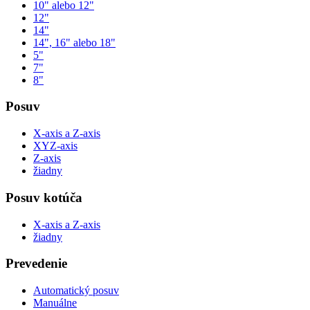
10" alebo 12"
12"
14"
14", 16" alebo 18"
5"
7"
8"
Posuv
X-axis a Z-axis
XYZ-axis
Z-axis
žiadny
Posuv kotúča
X-axis a Z-axis
žiadny
Prevedenie
Automatický posuv
Manuálne