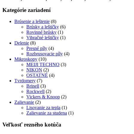
Kategórie zariadení
Brúsenie a leštenie
(8)
Brúsky a leštičky
(6)
Rovinné brúsky
(1)
Vibračné leštičky
(1)
Delenie
(8)
Presné píly
(4)
Rozbrusovacie píly
(4)
Mikroskopy
(10)
MEIJI TECHNO
(3)
NIKON
(2)
OSTATNÉ
(4)
Tvrdomery
(7)
Brinell
(3)
Rockwell
(2)
Vickers & Knoop
(2)
Zalievanie
(2)
Lisovanie za tepla
(1)
Zalievanie za studena
(1)
Veľkosť rezného kotúča