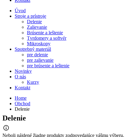
Kontakt
Úvod
Stroje a prístroje
Delenie
Zalievanie
Brúsenie a leštenie
Tvrdomery a softvér
Mikroskopy
Spotrebný materiál
pre delenie
pre zalievanie
pre brúsenie a leštenie
Novinky
O nás
Kurzy
Kontakt
Home
Obchod
Delenie
Delenie
Neboli nájdené žiadne produkty zodpovedajúce vášmu výberu.