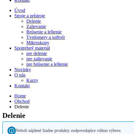
Kontakt
Úvod
Stroje a prístroje
Delenie
Zalievanie
Brúsenie a leštenie
Tvrdomery a softvér
Mikroskopy
Spotrebný materiál
pre delenie
pre zalievanie
pre brúsenie a leštenie
Novinky
O nás
Kurzy
Kontakt
Home
Obchod
Delenie
Delenie
Neboli nájdené žiadne produkty zodpovedajúce vášmu výberu.