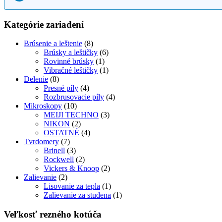
Kategórie zariadení
Brúsenie a leštenie
(8)
Brúsky a leštičky
(6)
Rovinné brúsky
(1)
Vibračné leštičky
(1)
Delenie
(8)
Presné píly
(4)
Rozbrusovacie píly
(4)
Mikroskopy
(10)
MEIJI TECHNO
(3)
NIKON
(2)
OSTATNÉ
(4)
Tvrdomery
(7)
Brinell
(3)
Rockwell
(2)
Vickers & Knoop
(2)
Zalievanie
(2)
Lisovanie za tepla
(1)
Zalievanie za studena
(1)
Veľkosť rezného kotúča