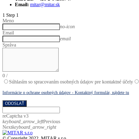
Email:
mitar@mitar.sk
1
Step 1
Meno
no-icon
Email
email
Správa
0
/
Súhlasím so spracovaním osobných údajov pre kontaktné účely
Informácie o ochrane osobných údajov - Kontaktný formulár, nájdete tu
ODOSLAŤ
reCaptcha v3
keyboard_arrow_left
Previous
Next
keyboard_arrow_right
© Copyright 2022. MITAR s.r.o