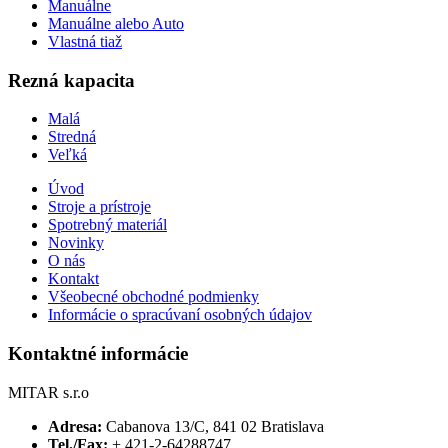
Manuálne
Manuálne alebo Auto
Vlastná tiaž
Rezná kapacita
Malá
Stredná
Veľká
Úvod
Stroje a prístroje
Spotrebný materiál
Novinky
O nás
Kontakt
Všeobecné obchodné podmienky
Informácie o spracúvaní osobných údajov
Kontaktné informácie
MITAR s.r.o
Adresa:
Cabanova 13/C, 841 02 Bratislava
Tel./Fax:
+ 421-2-64288747