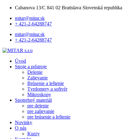
Cabanova 13/C 841 02 Bratislava Slovenská republika
mitar@mitar.sk
+ 421-2-64288747
mitar@mitar.sk
+ 421-2-64288747
Úvod
Stroje a prístroje
Delenie
Zalievanie
Brúsenie a leštenie
Tvrdomery a softvér
Mikroskopy
Spotrebný materiál
pre delenie
pre zalievanie
pre brúsenie a leštenie
Novinky
O nás
Kurzy