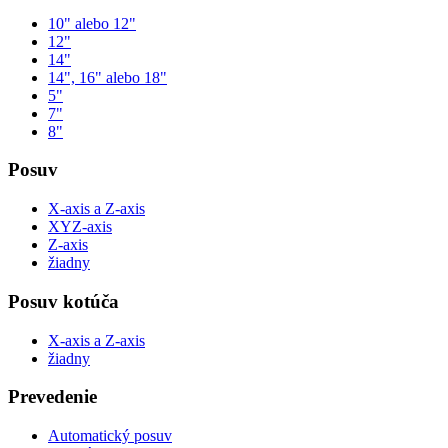
10" alebo 12"
12"
14"
14", 16" alebo 18"
5"
7"
8"
Posuv
X-axis a Z-axis
XYZ-axis
Z-axis
žiadny
Posuv kotúča
X-axis a Z-axis
žiadny
Prevedenie
Automatický posuv