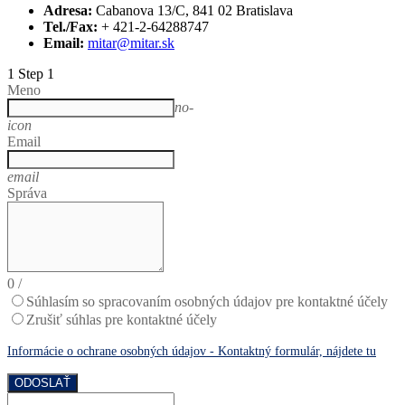
Adresa:
Cabanova 13/C, 841 02 Bratislava
Tel./Fax:
+ 421-2-64288747
Email:
mitar@mitar.sk
1
Step 1
Meno
no-
icon
Email
email
Správa
0
/
Súhlasím so spracovaním osobných údajov pre kontaktné účely
Zrušiť súhlas pre kontaktné účely
Informácie o ochrane osobných údajov - Kontaktný formulár, nájdete tu
ODOSLAŤ