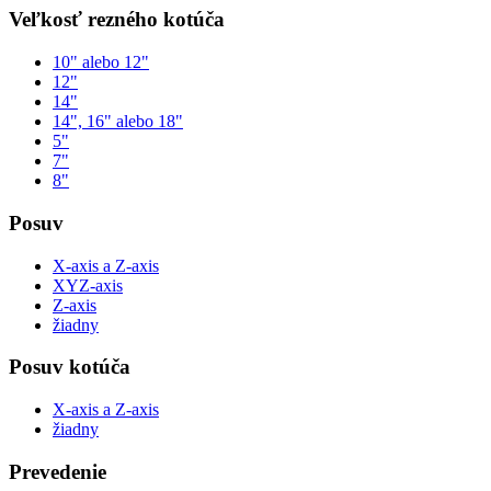
Veľkosť rezného kotúča
10" alebo 12"
12"
14"
14", 16" alebo 18"
5"
7"
8"
Posuv
X-axis a Z-axis
XYZ-axis
Z-axis
žiadny
Posuv kotúča
X-axis a Z-axis
žiadny
Prevedenie