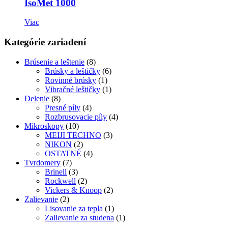
IsoMet 1000
Viac
Kategórie zariadení
Brúsenie a leštenie
(8)
Brúsky a leštičky
(6)
Rovinné brúsky
(1)
Vibračné leštičky
(1)
Delenie
(8)
Presné píly
(4)
Rozbrusovacie píly
(4)
Mikroskopy
(10)
MEIJI TECHNO
(3)
NIKON
(2)
OSTATNÉ
(4)
Tvrdomery
(7)
Brinell
(3)
Rockwell
(2)
Vickers & Knoop
(2)
Zalievanie
(2)
Lisovanie za tepla
(1)
Zalievanie za studena
(1)