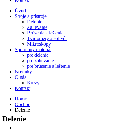
Kontakt
Úvod
Stroje a prístroje
Delenie
Zalievanie
Brúsenie a leštenie
Tvrdomery a softvér
Mikroskopy
Spotrebný materiál
pre delenie
pre zalievanie
pre brúsenie a leštenie
Novinky
O nás
Kurzy
Kontakt
Home
Obchod
Delenie
Delenie