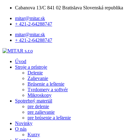
Cabanova 13/C 841 02 Bratislava Slovenská republika
mitar@mitar.sk
+ 421-2-64288747
mitar@mitar.sk
+ 421-2-64288747
Úvod
Stroje a prístroje
Delenie
Zalievanie
Brúsenie a leštenie
Tvrdomery a softvér
Mikroskopy
Spotrebný materiál
pre delenie
pre zalievanie
pre brúsenie a leštenie
Novinky
O nás
Kurzy