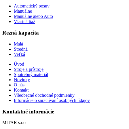
Automatický posuv
Manuálne
Manuálne alebo Auto
Vlastná tiaž
Rezná kapacita
Malá
Stredná
Veľká
Úvod
Stroje a prístroje
Spotrebný materiál
Novinky
O nás
Kontakt
Všeobecné obchodné podmienky
Informácie o spracúvaní osobných údajov
Kontaktné informácie
MITAR s.r.o