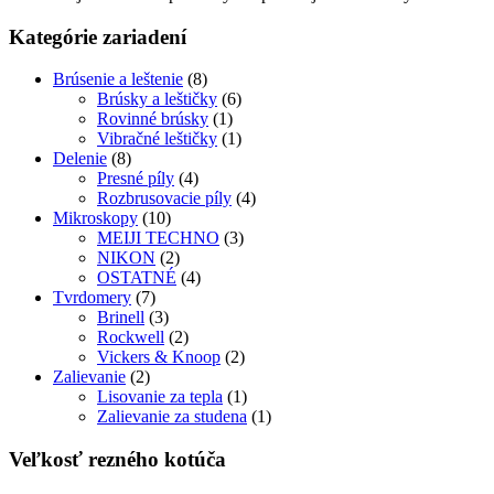
Kategórie zariadení
Brúsenie a leštenie
(8)
Brúsky a leštičky
(6)
Rovinné brúsky
(1)
Vibračné leštičky
(1)
Delenie
(8)
Presné píly
(4)
Rozbrusovacie píly
(4)
Mikroskopy
(10)
MEIJI TECHNO
(3)
NIKON
(2)
OSTATNÉ
(4)
Tvrdomery
(7)
Brinell
(3)
Rockwell
(2)
Vickers & Knoop
(2)
Zalievanie
(2)
Lisovanie za tepla
(1)
Zalievanie za studena
(1)
Veľkosť rezného kotúča