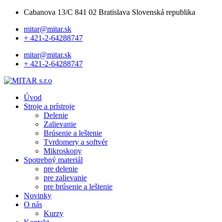
Cabanova 13/C 841 02 Bratislava Slovenská republika
mitar@mitar.sk
+ 421-2-64288747
mitar@mitar.sk
+ 421-2-64288747
Úvod
Stroje a prístroje
Delenie
Zalievanie
Brúsenie a leštenie
Tvrdomery a softvér
Mikroskopy
Spotrebný materiál
pre delenie
pre zalievanie
pre brúsenie a leštenie
Novinky
O nás
Kurzy