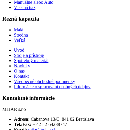
Manuálne alebo Auto
Vlastná tiaž
Rezná kapacita
Malá
Stredná
Veľká
Úvod
Stroje a prístroje
Spotrebný materiál
Novinky
O nás
Kontakt
Všeobecné obchodné podmienky
Informácie o spracúvaní osobných údajov
Kontaktné informácie
MITAR s.r.o
Adresa:
Cabanova 13/C, 841 02 Bratislava
Tel./Fax:
+ 421-2-64288747
Email:
mitar@mitar.sk