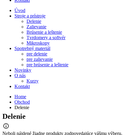
Kontakt
Úvod
Stroje a prístroje
Delenie
Zalievanie
Brúsenie a leštenie
Tvrdomery a softvér
Mikroskopy
Spotrebný materiál
pre delenie
pre zalievanie
pre brúsenie a leštenie
Novinky
O nás
Kurzy
Kontakt
Home
Obchod
Delenie
Delenie
Neboli nájdené žiadne produkty zodpovedajúce vášmu výberu.