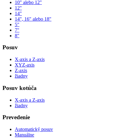
10" alebo 12"
12"
14"
14", 16" alebo 18"
5"
7"
8"
Posuv
X-axis a Z-axis
XYZ-axis
Z-axis
žiadny
Posuv kotúča
X-axis a Z-axis
žiadny
Prevedenie
Automatický posuv
Manuálne