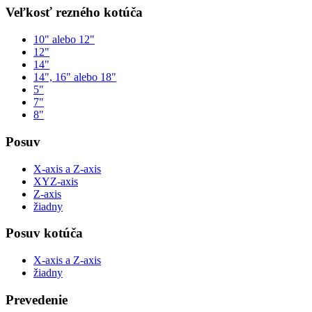
Veľkosť rezného kotúča
10" alebo 12"
12"
14"
14", 16" alebo 18"
5"
7"
8"
Posuv
X-axis a Z-axis
XYZ-axis
Z-axis
žiadny
Posuv kotúča
X-axis a Z-axis
žiadny
Prevedenie