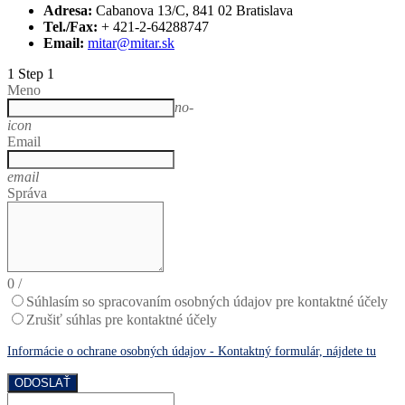
Adresa:
Cabanova 13/C, 841 02 Bratislava
Tel./Fax:
+ 421-2-64288747
Email:
mitar@mitar.sk
1
Step 1
Meno
no-
icon
Email
email
Správa
0
/
Súhlasím so spracovaním osobných údajov pre kontaktné účely
Zrušiť súhlas pre kontaktné účely
Informácie o ochrane osobných údajov - Kontaktný formulár, nájdete tu
ODOSLAŤ