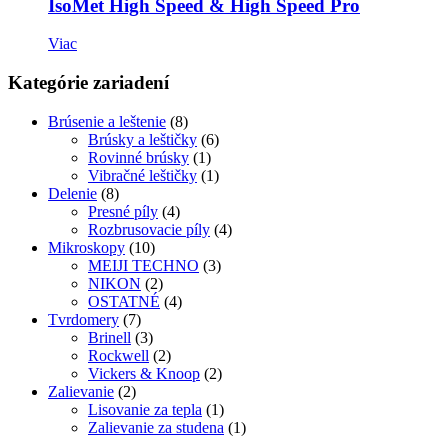
IsoMet High Speed & High Speed Pro
Viac
Kategórie zariadení
Brúsenie a leštenie
(8)
Brúsky a leštičky
(6)
Rovinné brúsky
(1)
Vibračné leštičky
(1)
Delenie
(8)
Presné píly
(4)
Rozbrusovacie píly
(4)
Mikroskopy
(10)
MEIJI TECHNO
(3)
NIKON
(2)
OSTATNÉ
(4)
Tvrdomery
(7)
Brinell
(3)
Rockwell
(2)
Vickers & Knoop
(2)
Zalievanie
(2)
Lisovanie za tepla
(1)
Zalievanie za studena
(1)