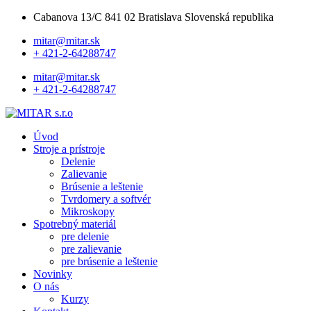
Cabanova 13/C 841 02 Bratislava Slovenská republika
mitar@mitar.sk
+ 421-2-64288747
mitar@mitar.sk
+ 421-2-64288747
Úvod
Stroje a prístroje
Delenie
Zalievanie
Brúsenie a leštenie
Tvrdomery a softvér
Mikroskopy
Spotrebný materiál
pre delenie
pre zalievanie
pre brúsenie a leštenie
Novinky
O nás
Kurzy