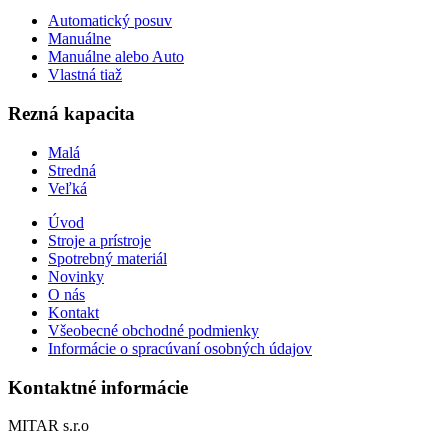
Automatický posuv
Manuálne
Manuálne alebo Auto
Vlastná tiaž
Rezná kapacita
Malá
Stredná
Veľká
Úvod
Stroje a prístroje
Spotrebný materiál
Novinky
O nás
Kontakt
Všeobecné obchodné podmienky
Informácie o spracúvaní osobných údajov
Kontaktné informácie
MITAR s.r.o