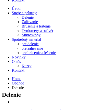
Kontakt
Úvod
Stroje a prístroje
Delenie
Zalievanie
Brúsenie a leštenie
Tvrdomery a softvér
Mikroskopy
Spotrebný materiál
pre delenie
pre zalievanie
pre brúsenie a leštenie
Novinky
O nás
Kurzy
Kontakt
Home
Obchod
Delenie
Delenie