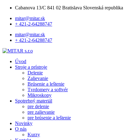
Cabanova 13/C 841 02 Bratislava Slovenská republika
mitar@mitar.sk
+ 421-2-64288747
mitar@mitar.sk
+ 421-2-64288747
Úvod
Stroje a prístroje
Delenie
Zalievanie
Brúsenie a leštenie
Tvrdomery a softvér
Mikroskopy
Spotrebný materiál
pre delenie
pre zalievanie
pre brúsenie a leštenie
Novinky
O nás
Kurzy