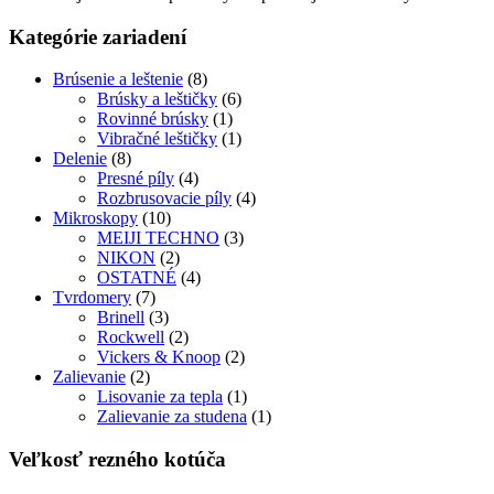
Kategórie zariadení
Brúsenie a leštenie
(8)
Brúsky a leštičky
(6)
Rovinné brúsky
(1)
Vibračné leštičky
(1)
Delenie
(8)
Presné píly
(4)
Rozbrusovacie píly
(4)
Mikroskopy
(10)
MEIJI TECHNO
(3)
NIKON
(2)
OSTATNÉ
(4)
Tvrdomery
(7)
Brinell
(3)
Rockwell
(2)
Vickers & Knoop
(2)
Zalievanie
(2)
Lisovanie za tepla
(1)
Zalievanie za studena
(1)
Veľkosť rezného kotúča