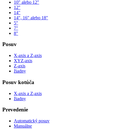
10" alebo 12"
12"
14"
14", 16" alebo 18"
5"
7"
8"
Posuv
X-axis a Z-axis
XYZ-axis
Z-axis
žiadny
Posuv kotúča
X-axis a Z-axis
žiadny
Prevedenie
Automatický posuv
Manuálne