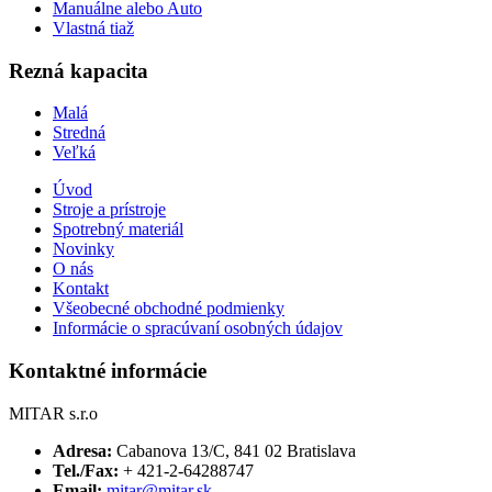
Manuálne alebo Auto
Vlastná tiaž
Rezná kapacita
Malá
Stredná
Veľká
Úvod
Stroje a prístroje
Spotrebný materiál
Novinky
O nás
Kontakt
Všeobecné obchodné podmienky
Informácie o spracúvaní osobných údajov
Kontaktné informácie
MITAR s.r.o
Adresa:
Cabanova 13/C, 841 02 Bratislava
Tel./Fax:
+ 421-2-64288747
Email:
mitar@mitar.sk