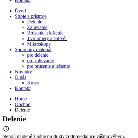
Kontakt
Úvod
Stroje a prístroje
Delenie
Zalievanie
Brúsenie a leštenie
Tvrdomery a softvér
Mikroskopy
Spotrebný materiál
pre delenie
pre zalievanie
pre brúsenie a leštenie
Novinky
O nás
Kurzy
Kontakt
Home
Obchod
Delenie
Delenie
Neboli nájdené žiadne produkty zodpovedajúce vášmu výberu.