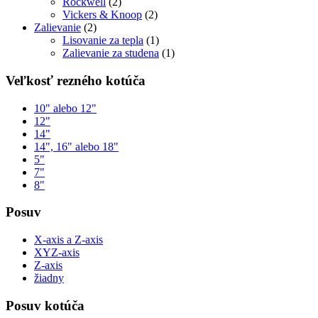
Rockwell
(2)
Vickers & Knoop
(2)
Zalievanie
(2)
Lisovanie za tepla
(1)
Zalievanie za studena
(1)
Veľkosť rezného kotúča
10" alebo 12"
12"
14"
14", 16" alebo 18"
5"
7"
8"
Posuv
X-axis a Z-axis
XYZ-axis
Z-axis
žiadny
Posuv kotúča