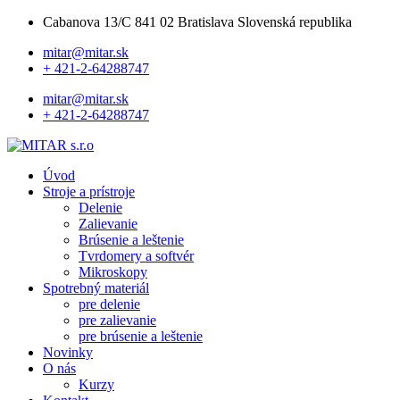
Cabanova 13/C 841 02 Bratislava Slovenská republika
mitar@mitar.sk
+ 421-2-64288747
mitar@mitar.sk
+ 421-2-64288747
Úvod
Stroje a prístroje
Delenie
Zalievanie
Brúsenie a leštenie
Tvrdomery a softvér
Mikroskopy
Spotrebný materiál
pre delenie
pre zalievanie
pre brúsenie a leštenie
Novinky
O nás
Kurzy