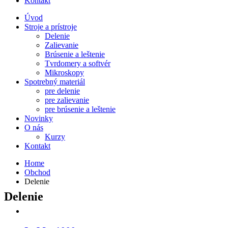
Kontakt
Úvod
Stroje a prístroje
Delenie
Zalievanie
Brúsenie a leštenie
Tvrdomery a softvér
Mikroskopy
Spotrebný materiál
pre delenie
pre zalievanie
pre brúsenie a leštenie
Novinky
O nás
Kurzy
Kontakt
Home
Obchod
Delenie
Delenie