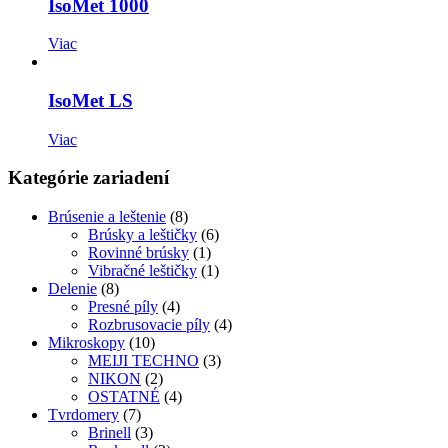
IsoMet 1000
Viac
IsoMet LS
Viac
Kategórie zariadení
Brúsenie a leštenie
(8)
Brúsky a leštičky
(6)
Rovinné brúsky
(1)
Vibračné leštičky
(1)
Delenie
(8)
Presné píly
(4)
Rozbrusovacie píly
(4)
Mikroskopy
(10)
MEIJI TECHNO
(3)
NIKON
(2)
OSTATNÉ
(4)
Tvrdomery
(7)
Brinell
(3)