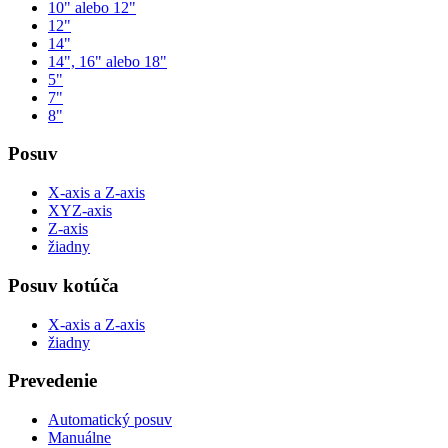
10" alebo 12"
12"
14"
14", 16" alebo 18"
5"
7"
8"
Posuv
X-axis a Z-axis
XYZ-axis
Z-axis
žiadny
Posuv kotúča
X-axis a Z-axis
žiadny
Prevedenie
Automatický posuv
Manuálne