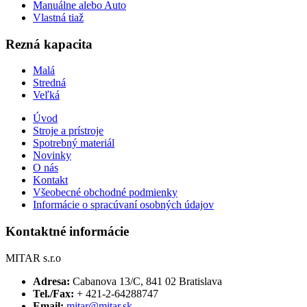
Manuálne alebo Auto
Vlastná tiaž
Rezná kapacita
Malá
Stredná
Veľká
Úvod
Stroje a prístroje
Spotrebný materiál
Novinky
O nás
Kontakt
Všeobecné obchodné podmienky
Informácie o spracúvaní osobných údajov
Kontaktné informácie
MITAR s.r.o
Adresa:
Cabanova 13/C, 841 02 Bratislava
Tel./Fax:
+ 421-2-64288747
Email:
mitar@mitar.sk