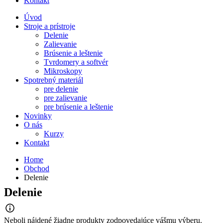
Kontakt
Úvod
Stroje a prístroje
Delenie
Zalievanie
Brúsenie a leštenie
Tvrdomery a softvér
Mikroskopy
Spotrebný materiál
pre delenie
pre zalievanie
pre brúsenie a leštenie
Novinky
O nás
Kurzy
Kontakt
Home
Obchod
Delenie
Delenie
Neboli nájdené žiadne produkty zodpovedajúce vášmu výberu.