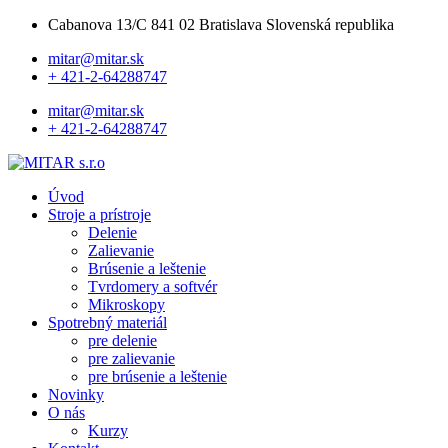
Cabanova 13/C 841 02 Bratislava Slovenská republika
mitar@mitar.sk
+ 421-2-64288747
mitar@mitar.sk
+ 421-2-64288747
Úvod
Stroje a prístroje
Delenie
Zalievanie
Brúsenie a leštenie
Tvrdomery a softvér
Mikroskopy
Spotrebný materiál
pre delenie
pre zalievanie
pre brúsenie a leštenie
Novinky
O nás
Kurzy