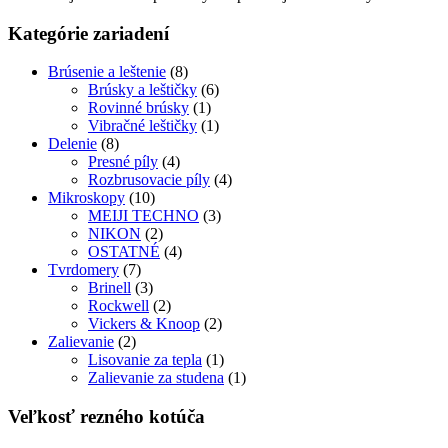
Kategórie zariadení
Brúsenie a leštenie
(8)
Brúsky a leštičky
(6)
Rovinné brúsky
(1)
Vibračné leštičky
(1)
Delenie
(8)
Presné píly
(4)
Rozbrusovacie píly
(4)
Mikroskopy
(10)
MEIJI TECHNO
(3)
NIKON
(2)
OSTATNÉ
(4)
Tvrdomery
(7)
Brinell
(3)
Rockwell
(2)
Vickers & Knoop
(2)
Zalievanie
(2)
Lisovanie za tepla
(1)
Zalievanie za studena
(1)
Veľkosť rezného kotúča