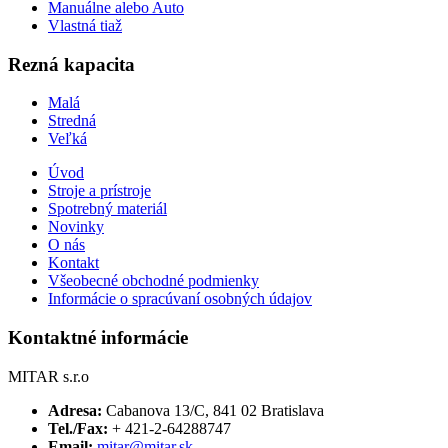
Manuálne alebo Auto
Vlastná tiaž
Rezná kapacita
Malá
Stredná
Veľká
Úvod
Stroje a prístroje
Spotrebný materiál
Novinky
O nás
Kontakt
Všeobecné obchodné podmienky
Informácie o spracúvaní osobných údajov
Kontaktné informácie
MITAR s.r.o
Adresa:
Cabanova 13/C, 841 02 Bratislava
Tel./Fax:
+ 421-2-64288747
Email:
mitar@mitar.sk