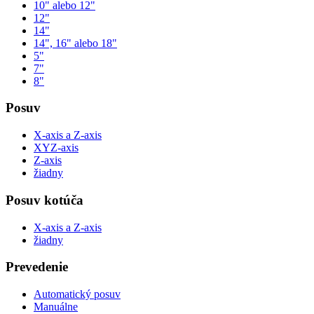
10" alebo 12"
12"
14"
14", 16" alebo 18"
5"
7"
8"
Posuv
X-axis a Z-axis
XYZ-axis
Z-axis
žiadny
Posuv kotúča
X-axis a Z-axis
žiadny
Prevedenie
Automatický posuv
Manuálne