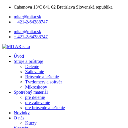
Cabanova 13/C 841 02 Bratislava Slovenská republika
mitar@mitar.sk
+ 421-2-64288747
mitar@mitar.sk
+ 421-2-64288747
Úvod
Stroje a prístroje
Delenie
Zalievanie
Brúsenie a leštenie
Tvrdomery a softvér
Mikroskopy
Spotrebný materiál
pre delenie
pre zalievanie
pre brúsenie a leštenie
Novinky
O nás
Kurzy