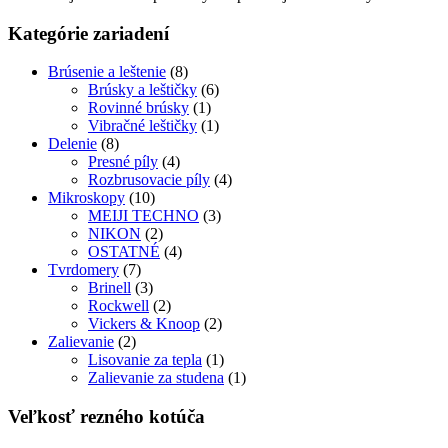
Kategórie zariadení
Brúsenie a leštenie
(8)
Brúsky a leštičky
(6)
Rovinné brúsky
(1)
Vibračné leštičky
(1)
Delenie
(8)
Presné píly
(4)
Rozbrusovacie píly
(4)
Mikroskopy
(10)
MEIJI TECHNO
(3)
NIKON
(2)
OSTATNÉ
(4)
Tvrdomery
(7)
Brinell
(3)
Rockwell
(2)
Vickers & Knoop
(2)
Zalievanie
(2)
Lisovanie za tepla
(1)
Zalievanie za studena
(1)
Veľkosť rezného kotúča