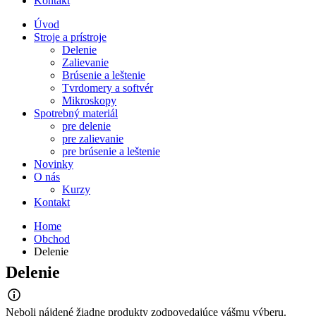
Kontakt
Úvod
Stroje a prístroje
Delenie
Zalievanie
Brúsenie a leštenie
Tvrdomery a softvér
Mikroskopy
Spotrebný materiál
pre delenie
pre zalievanie
pre brúsenie a leštenie
Novinky
O nás
Kurzy
Kontakt
Home
Obchod
Delenie
Delenie
Neboli nájdené žiadne produkty zodpovedajúce vášmu výberu.