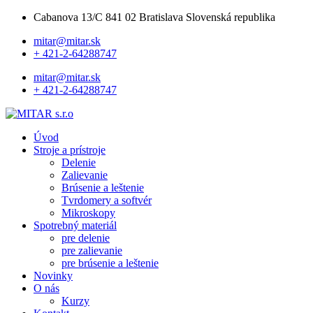
Cabanova 13/C 841 02 Bratislava Slovenská republika
mitar@mitar.sk
+ 421-2-64288747
mitar@mitar.sk
+ 421-2-64288747
Úvod
Stroje a prístroje
Delenie
Zalievanie
Brúsenie a leštenie
Tvrdomery a softvér
Mikroskopy
Spotrebný materiál
pre delenie
pre zalievanie
pre brúsenie a leštenie
Novinky
O nás
Kurzy