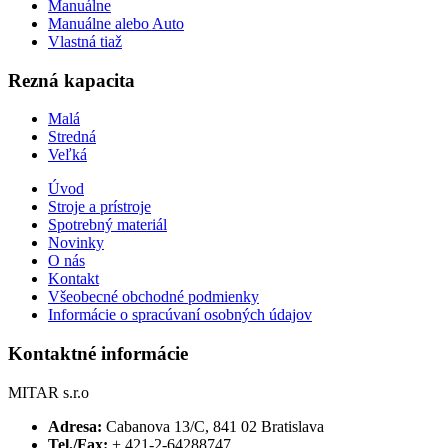
Manuálne
Manuálne alebo Auto
Vlastná tiaž
Rezná kapacita
Malá
Stredná
Veľká
Úvod
Stroje a prístroje
Spotrebný materiál
Novinky
O nás
Kontakt
Všeobecné obchodné podmienky
Informácie o spracúvaní osobných údajov
Kontaktné informácie
MITAR s.r.o
Adresa:
Cabanova 13/C, 841 02 Bratislava
Tel./Fax:
+ 421-2-64288747