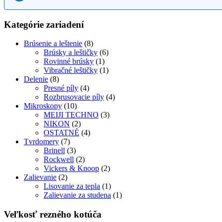
Kategórie zariadení
Brúsenie a leštenie
(8)
Brúsky a leštičky
(6)
Rovinné brúsky
(1)
Vibračné leštičky
(1)
Delenie
(8)
Presné píly
(4)
Rozbrusovacie píly
(4)
Mikroskopy
(10)
MEIJI TECHNO
(3)
NIKON
(2)
OSTATNÉ
(4)
Tvrdomery
(7)
Brinell
(3)
Rockwell
(2)
Vickers & Knoop
(2)
Zalievanie
(2)
Lisovanie za tepla
(1)
Zalievanie za studena
(1)
Veľkosť rezného kotúča