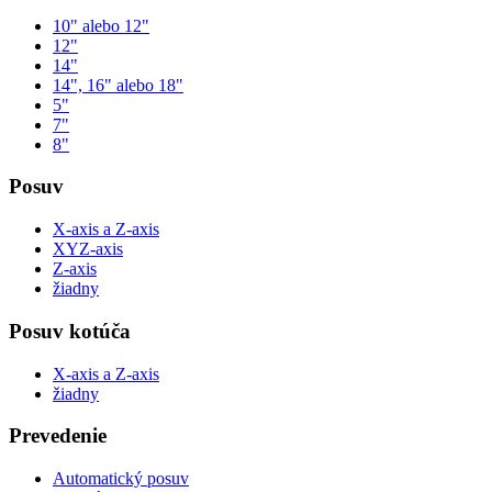
10" alebo 12"
12"
14"
14", 16" alebo 18"
5"
7"
8"
Posuv
X-axis a Z-axis
XYZ-axis
Z-axis
žiadny
Posuv kotúča
X-axis a Z-axis
žiadny
Prevedenie
Automatický posuv