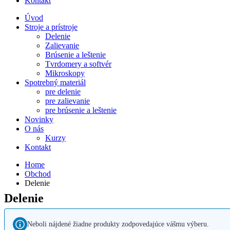
Kontakt
Úvod
Stroje a prístroje
Delenie
Zalievanie
Brúsenie a leštenie
Tvrdomery a softvér
Mikroskopy
Spotrebný materiál
pre delenie
pre zalievanie
pre brúsenie a leštenie
Novinky
O nás
Kurzy
Kontakt
Home
Obchod
Delenie
Delenie
Neboli nájdené žiadne produkty zodpovedajúce vášmu výberu.