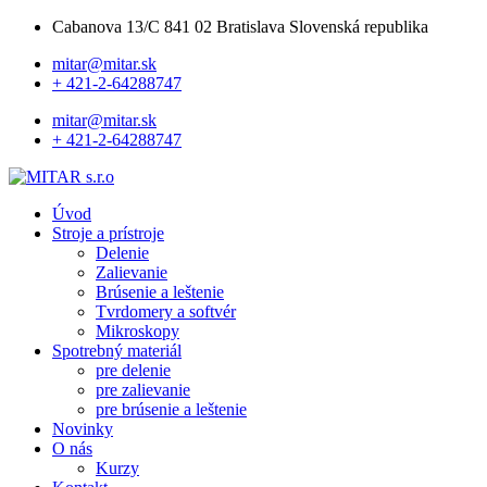
Cabanova 13/C 841 02 Bratislava Slovenská republika
mitar@mitar.sk
+ 421-2-64288747
mitar@mitar.sk
+ 421-2-64288747
Úvod
Stroje a prístroje
Delenie
Zalievanie
Brúsenie a leštenie
Tvrdomery a softvér
Mikroskopy
Spotrebný materiál
pre delenie
pre zalievanie
pre brúsenie a leštenie
Novinky
O nás
Kurzy