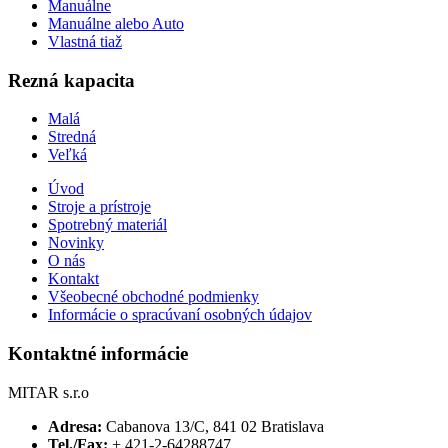
Manuálne
Manuálne alebo Auto
Vlastná tiaž
Rezná kapacita
Malá
Stredná
Veľká
Úvod
Stroje a prístroje
Spotrebný materiál
Novinky
O nás
Kontakt
Všeobecné obchodné podmienky
Informácie o spracúvaní osobných údajov
Kontaktné informácie
MITAR s.r.o
Adresa:
Cabanova 13/C, 841 02 Bratislava
Tel./Fax:
+ 421-2-64288747