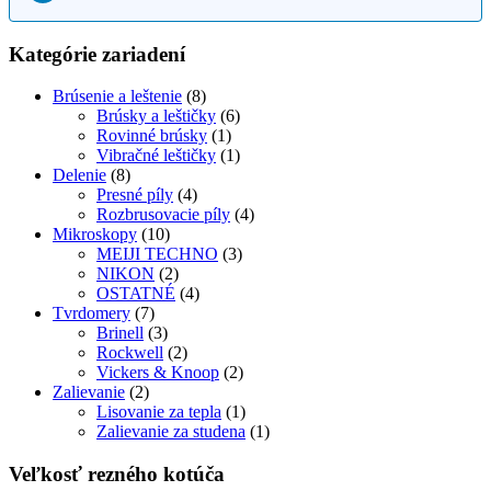
Kategórie zariadení
Brúsenie a leštenie
(8)
Brúsky a leštičky
(6)
Rovinné brúsky
(1)
Vibračné leštičky
(1)
Delenie
(8)
Presné píly
(4)
Rozbrusovacie píly
(4)
Mikroskopy
(10)
MEIJI TECHNO
(3)
NIKON
(2)
OSTATNÉ
(4)
Tvrdomery
(7)
Brinell
(3)
Rockwell
(2)
Vickers & Knoop
(2)
Zalievanie
(2)
Lisovanie za tepla
(1)
Zalievanie za studena
(1)
Veľkosť rezného kotúča