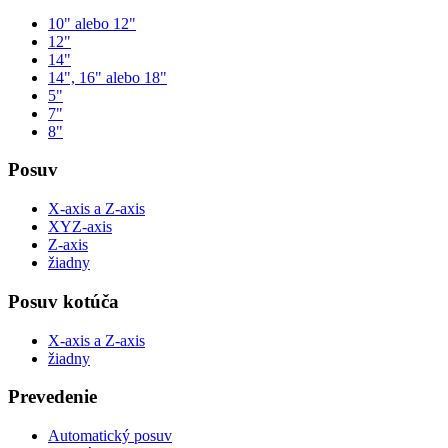
10" alebo 12"
12"
14"
14", 16" alebo 18"
5"
7"
8"
Posuv
X-axis a Z-axis
XYZ-axis
Z-axis
žiadny
Posuv kotúča
X-axis a Z-axis
žiadny
Prevedenie
Automatický posuv