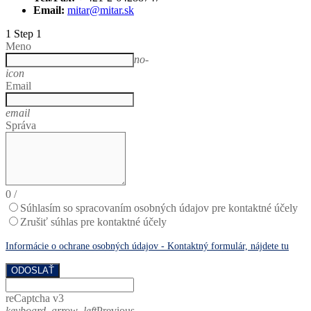
Email:
mitar@mitar.sk
1
Step 1
Meno
no-
icon
Email
email
Správa
0
/
Súhlasím so spracovaním osobných údajov pre kontaktné účely
Zrušiť súhlas pre kontaktné účely
Informácie o ochrane osobných údajov - Kontaktný formulár, nájdete tu
ODOSLAŤ
reCaptcha v3
keyboard_arrow_left
Previous