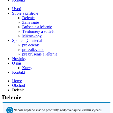
Kontakt
Úvod
Stroje a prístroje
Delenie
Zalievanie
Brúsenie a leštenie
Tvrdomery a softvér
Mikroskopy
Spotrebný materiál
pre delenie
pre zalievanie
pre brúsenie a leštenie
Novinky
O nás
Kurzy
Kontakt
Home
Obchod
Delenie
Delenie
Neboli nájdené žiadne produkty zodpovedajúce vášmu výberu.