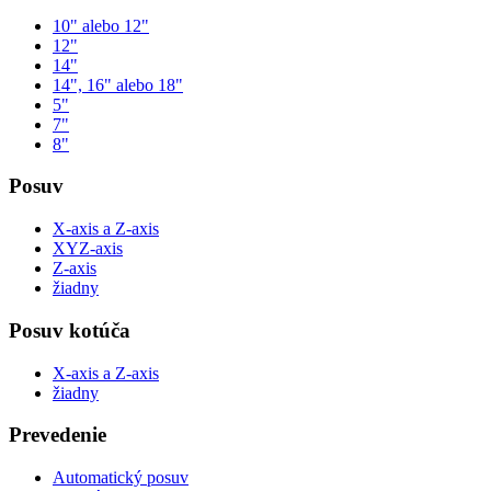
10" alebo 12"
12"
14"
14", 16" alebo 18"
5"
7"
8"
Posuv
X-axis a Z-axis
XYZ-axis
Z-axis
žiadny
Posuv kotúča
X-axis a Z-axis
žiadny
Prevedenie
Automatický posuv