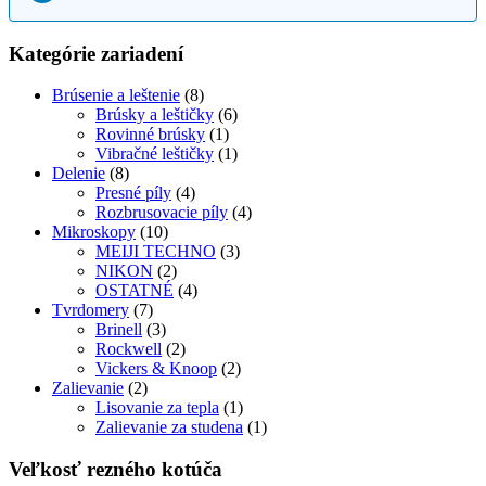
Kategórie zariadení
Brúsenie a leštenie
(8)
Brúsky a leštičky
(6)
Rovinné brúsky
(1)
Vibračné leštičky
(1)
Delenie
(8)
Presné píly
(4)
Rozbrusovacie píly
(4)
Mikroskopy
(10)
MEIJI TECHNO
(3)
NIKON
(2)
OSTATNÉ
(4)
Tvrdomery
(7)
Brinell
(3)
Rockwell
(2)
Vickers & Knoop
(2)
Zalievanie
(2)
Lisovanie za tepla
(1)
Zalievanie za studena
(1)
Veľkosť rezného kotúča