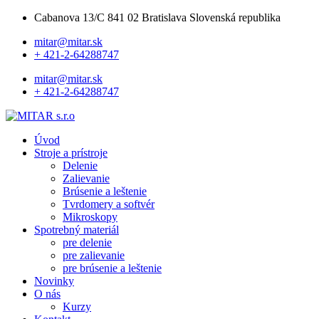
Cabanova 13/C 841 02 Bratislava Slovenská republika
mitar@mitar.sk
+ 421-2-64288747
mitar@mitar.sk
+ 421-2-64288747
Úvod
Stroje a prístroje
Delenie
Zalievanie
Brúsenie a leštenie
Tvrdomery a softvér
Mikroskopy
Spotrebný materiál
pre delenie
pre zalievanie
pre brúsenie a leštenie
Novinky
O nás
Kurzy