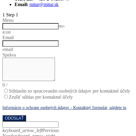
Email:
mitar@mitar.sk
1
Step 1
Meno
no-
icon
Email
email
Správa
0
/
Súhlasím so spracovaním osobných údajov pre kontaktné účely
Zrušiť súhlas pre kontaktné účely
Informácie o ochrane osobných údajov - Kontaktný formulár, nájdete tu
ODOSLAŤ
keyboard_arrow_left
Previous
Next
keyboard_arrow_right