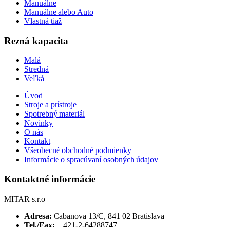
Manuálne
Manuálne alebo Auto
Vlastná tiaž
Rezná kapacita
Malá
Stredná
Veľká
Úvod
Stroje a prístroje
Spotrebný materiál
Novinky
O nás
Kontakt
Všeobecné obchodné podmienky
Informácie o spracúvaní osobných údajov
Kontaktné informácie
MITAR s.r.o
Adresa:
Cabanova 13/C, 841 02 Bratislava
Tel./Fax:
+ 421-2-64288747