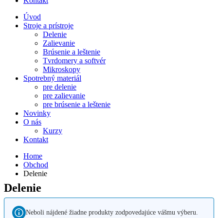
Kontakt
Úvod
Stroje a prístroje
Delenie
Zalievanie
Brúsenie a leštenie
Tvrdomery a softvér
Mikroskopy
Spotrebný materiál
pre delenie
pre zalievanie
pre brúsenie a leštenie
Novinky
O nás
Kurzy
Kontakt
Home
Obchod
Delenie
Delenie
Neboli nájdené žiadne produkty zodpovedajúce vášmu výberu.