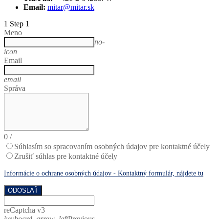
Email:
mitar@mitar.sk
1
Step 1
Meno
no-
icon
Email
email
Správa
0
/
Súhlasím so spracovaním osobných údajov pre kontaktné účely
Zrušiť súhlas pre kontaktné účely
Informácie o ochrane osobných údajov - Kontaktný formulár, nájdete tu
ODOSLAŤ
reCaptcha v3
keyboard_arrow_left
Previous