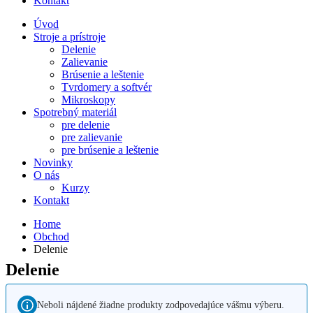
Kontakt
Úvod
Stroje a prístroje
Delenie
Zalievanie
Brúsenie a leštenie
Tvrdomery a softvér
Mikroskopy
Spotrebný materiál
pre delenie
pre zalievanie
pre brúsenie a leštenie
Novinky
O nás
Kurzy
Kontakt
Home
Obchod
Delenie
Delenie
Neboli nájdené žiadne produkty zodpovedajúce vášmu výberu.