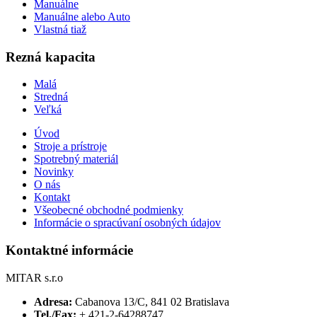
Manuálne
Manuálne alebo Auto
Vlastná tiaž
Rezná kapacita
Malá
Stredná
Veľká
Úvod
Stroje a prístroje
Spotrebný materiál
Novinky
O nás
Kontakt
Všeobecné obchodné podmienky
Informácie o spracúvaní osobných údajov
Kontaktné informácie
MITAR s.r.o
Adresa:
Cabanova 13/C, 841 02 Bratislava
Tel./Fax:
+ 421-2-64288747