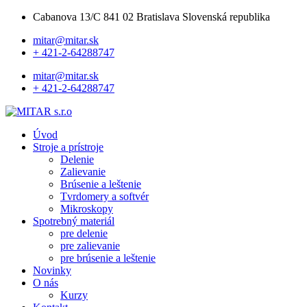
Cabanova 13/C 841 02 Bratislava Slovenská republika
mitar@mitar.sk
+ 421-2-64288747
mitar@mitar.sk
+ 421-2-64288747
Úvod
Stroje a prístroje
Delenie
Zalievanie
Brúsenie a leštenie
Tvrdomery a softvér
Mikroskopy
Spotrebný materiál
pre delenie
pre zalievanie
pre brúsenie a leštenie
Novinky
O nás
Kurzy