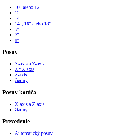
10" alebo 12"
12"
14"
14", 16" alebo 18"
5"
7"
8"
Posuv
X-axis a Z-axis
XYZ-axis
Z-axis
žiadny
Posuv kotúča
X-axis a Z-axis
žiadny
Prevedenie
Automatický posuv