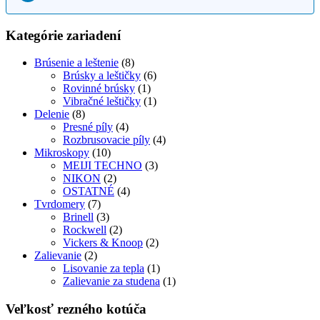
Kategórie zariadení
Brúsenie a leštenie
(8)
Brúsky a leštičky
(6)
Rovinné brúsky
(1)
Vibračné leštičky
(1)
Delenie
(8)
Presné píly
(4)
Rozbrusovacie píly
(4)
Mikroskopy
(10)
MEIJI TECHNO
(3)
NIKON
(2)
OSTATNÉ
(4)
Tvrdomery
(7)
Brinell
(3)
Rockwell
(2)
Vickers & Knoop
(2)
Zalievanie
(2)
Lisovanie za tepla
(1)
Zalievanie za studena
(1)
Veľkosť rezného kotúča