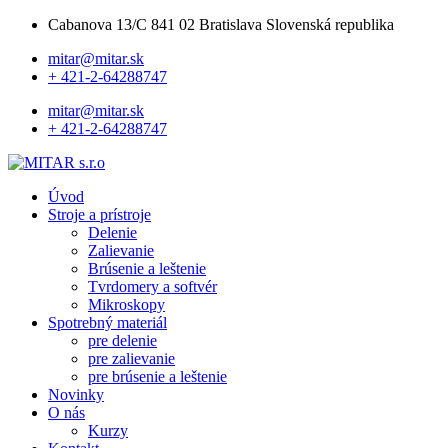
Cabanova 13/C 841 02 Bratislava Slovenská republika
mitar@mitar.sk
+ 421-2-64288747
mitar@mitar.sk
+ 421-2-64288747
Úvod
Stroje a prístroje
Delenie
Zalievanie
Brúsenie a leštenie
Tvrdomery a softvér
Mikroskopy
Spotrebný materiál
pre delenie
pre zalievanie
pre brúsenie a leštenie
Novinky
O nás
Kurzy