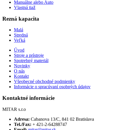
Manuálne alebo Auto
Vlastná tiaž
Rezná kapacita
Malá
Stredná
Veľká
Úvod
Stroje a prístroje
Spotrebný materiál
Novinky
O nás
Kontakt
Všeobecné obchodné podmienky
Informácie o spracúvaní osobných údajov
Kontaktné informácie
MITAR s.r.o
Adresa:
Cabanova 13/C, 841 02 Bratislava
Tel./Fax:
+ 421-2-64288747
Email:
mitar@mitar.sk