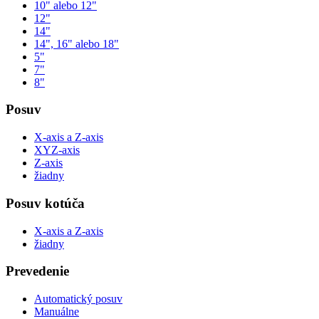
10" alebo 12"
12"
14"
14", 16" alebo 18"
5"
7"
8"
Posuv
X-axis a Z-axis
XYZ-axis
Z-axis
žiadny
Posuv kotúča
X-axis a Z-axis
žiadny
Prevedenie
Automatický posuv
Manuálne