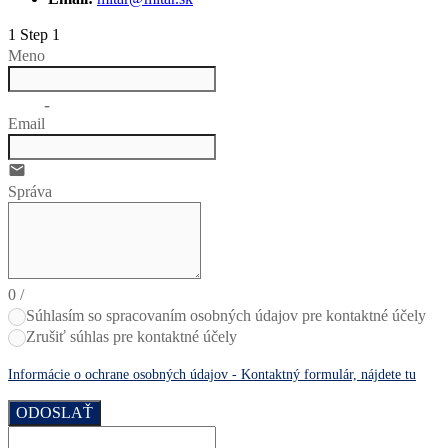
1
Step 1
Meno
no-icon
Email
email
Správa
0
/
Súhlasím so spracovaním osobných údajov pre kontaktné účely
Zrušiť súhlas pre kontaktné účely
Informácie o ochrane osobných údajov - Kontaktný formulár, nájdete tu
ODOSLAŤ