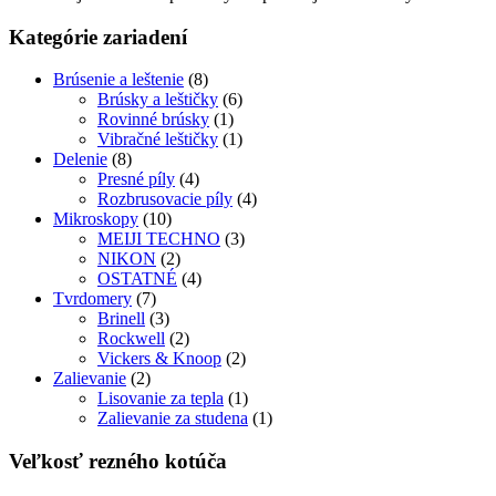
Kategórie zariadení
Brúsenie a leštenie
(8)
Brúsky a leštičky
(6)
Rovinné brúsky
(1)
Vibračné leštičky
(1)
Delenie
(8)
Presné píly
(4)
Rozbrusovacie píly
(4)
Mikroskopy
(10)
MEIJI TECHNO
(3)
NIKON
(2)
OSTATNÉ
(4)
Tvrdomery
(7)
Brinell
(3)
Rockwell
(2)
Vickers & Knoop
(2)
Zalievanie
(2)
Lisovanie za tepla
(1)
Zalievanie za studena
(1)
Veľkosť rezného kotúča