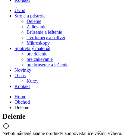
Kontakt
Úvod
Stroje a prístroje
Delenie
Zalievanie
Brúsenie a leštenie
Tvrdomery a softvér
Mikroskopy
Spotrebný materiál
pre delenie
pre zalievanie
pre brúsenie a leštenie
Novinky
O nás
Kurzy
Kontakt
Home
Obchod
Delenie
Delenie
Neboli nájdené žiadne produkty zodpovedajúce vášmu výberu.