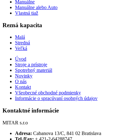
Manuálne
Manuálne alebo Auto
Vlastná tiaž
Rezná kapacita
Malá
Stredná
Veľká
Úvod
Stroje a prístroje
Spotrebný materiál
Novinky
O nás
Kontakt
Všeobecné obchodné podmienky
Informácie o spracúvaní osobných údajov
Kontaktné informácie
MITAR s.r.o
Adresa:
Cabanova 13/C, 841 02 Bratislava
Tel./Fax:
+ 421-2-64288747