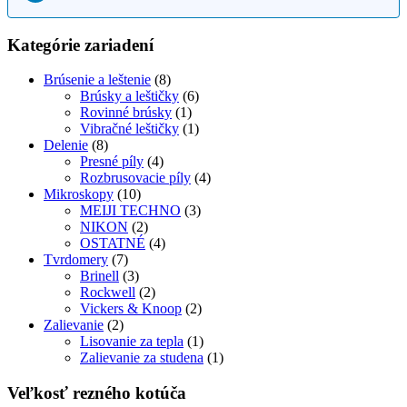
Kategórie zariadení
Brúsenie a leštenie
(8)
Brúsky a leštičky
(6)
Rovinné brúsky
(1)
Vibračné leštičky
(1)
Delenie
(8)
Presné píly
(4)
Rozbrusovacie píly
(4)
Mikroskopy
(10)
MEIJI TECHNO
(3)
NIKON
(2)
OSTATNÉ
(4)
Tvrdomery
(7)
Brinell
(3)
Rockwell
(2)
Vickers & Knoop
(2)
Zalievanie
(2)
Lisovanie za tepla
(1)
Zalievanie za studena
(1)
Veľkosť rezného kotúča