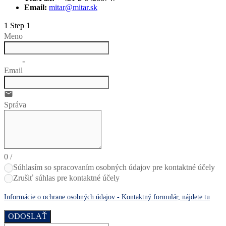
Email:
mitar@mitar.sk
1
Step 1
Meno
no-icon
Email
email
Správa
0
/
Súhlasím so spracovaním osobných údajov pre kontaktné účely
Zrušiť súhlas pre kontaktné účely
Informácie o ochrane osobných údajov - Kontaktný formulár, nájdete tu
ODOSLAŤ