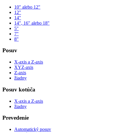
10" alebo 12"
12"
14"
14", 16" alebo 18"
5"
7"
8"
Posuv
X-axis a Z-axis
XYZ-axis
Z-axis
žiadny
Posuv kotúča
X-axis a Z-axis
žiadny
Prevedenie
Automatický posuv