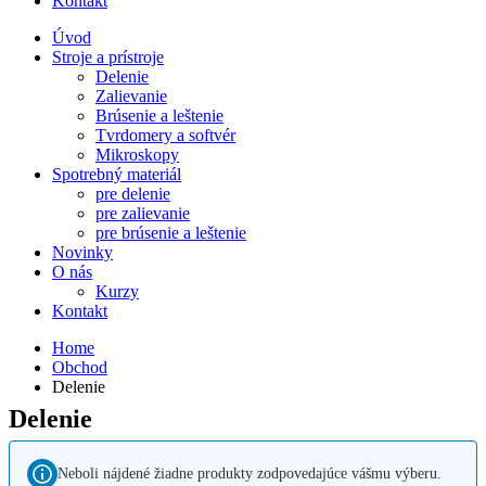
Kontakt
Úvod
Stroje a prístroje
Delenie
Zalievanie
Brúsenie a leštenie
Tvrdomery a softvér
Mikroskopy
Spotrebný materiál
pre delenie
pre zalievanie
pre brúsenie a leštenie
Novinky
O nás
Kurzy
Kontakt
Home
Obchod
Delenie
Delenie
Neboli nájdené žiadne produkty zodpovedajúce vášmu výberu.