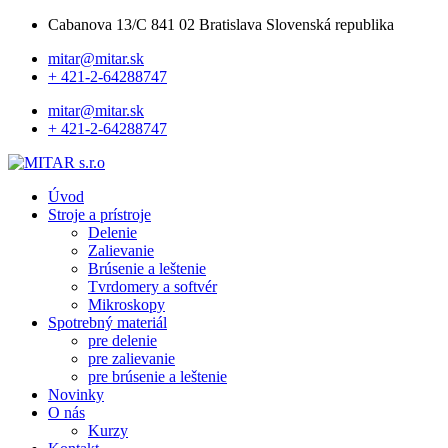
Cabanova 13/C 841 02 Bratislava Slovenská republika
mitar@mitar.sk
+ 421-2-64288747
mitar@mitar.sk
+ 421-2-64288747
Úvod
Stroje a prístroje
Delenie
Zalievanie
Brúsenie a leštenie
Tvrdomery a softvér
Mikroskopy
Spotrebný materiál
pre delenie
pre zalievanie
pre brúsenie a leštenie
Novinky
O nás
Kurzy