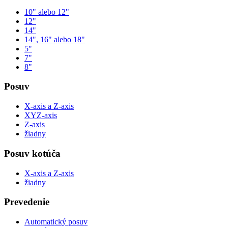
10" alebo 12"
12"
14"
14", 16" alebo 18"
5"
7"
8"
Posuv
X-axis a Z-axis
XYZ-axis
Z-axis
žiadny
Posuv kotúča
X-axis a Z-axis
žiadny
Prevedenie
Automatický posuv