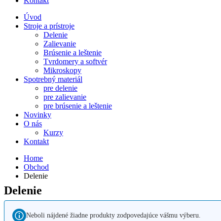
Kontakt
Úvod
Stroje a prístroje
Delenie
Zalievanie
Brúsenie a leštenie
Tvrdomery a softvér
Mikroskopy
Spotrebný materiál
pre delenie
pre zalievanie
pre brúsenie a leštenie
Novinky
O nás
Kurzy
Kontakt
Home
Obchod
Delenie
Delenie
Neboli nájdené žiadne produkty zodpovedajúce vášmu výberu.