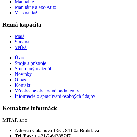
Manuálne
Manuálne alebo Auto
Vlastná tiaž
Rezná kapacita
Malá
Stredná
Veľká
Úvod
Stroje a prístroje
Spotrebný materiál
Novinky
O nás
Kontakt
Všeobecné obchodné podmienky
Informácie o spracúvaní osobných údajov
Kontaktné informácie
MITAR s.r.o
Adresa:
Cabanova 13/C, 841 02 Bratislava
Tel./Fax:
+ 421-2-64288747