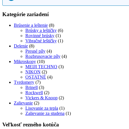
Kategórie zariadení
Brúsenie a leštenie
(8)
Brúsky a leštičky
(6)
Rovinné brúsky
(1)
Vibračné leštičky
(1)
Delenie
(8)
Presné píly
(4)
Rozbrusovacie píly
(4)
Mikroskopy
(10)
MEIJI TECHNO
(3)
NIKON
(2)
OSTATNÉ
(4)
Tvrdomery
(7)
Brinell
(3)
Rockwell
(2)
Vickers & Knoop
(2)
Zalievanie
(2)
Lisovanie za tepla
(1)
Zalievanie za studena
(1)
Veľkosť rezného kotúča