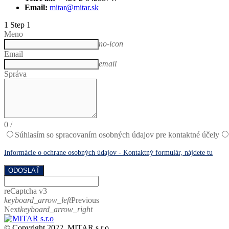
Email:
mitar@mitar.sk
1
Step 1
Meno
no-icon
Email
email
Správa
0
/
Súhlasím so spracovaním osobných údajov pre kontaktné účely
Informácie o ochrane osobných údajov - Kontaktný formulár, nájdete tu
ODOSLAŤ
reCaptcha v3
keyboard_arrow_left
Previous
Next
keyboard_arrow_right
© Copyright 2022. MITAR s.r.o