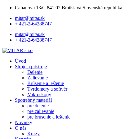
Cabanova 13/C 841 02 Bratislava Slovenská republika
mitar@mitar.sk
+ 421-2-64288747
mitar@mitar.sk
+ 421-2-64288747
Úvod
Stroje a prístroje
Delenie
Zalievanie
Brúsenie a leštenie
Tvrdomery a softvér
Mikroskopy
Spotrebný materiál
pre delenie
pre zalievanie
pre brúsenie a leštenie
Novinky
O nás
Kurzy