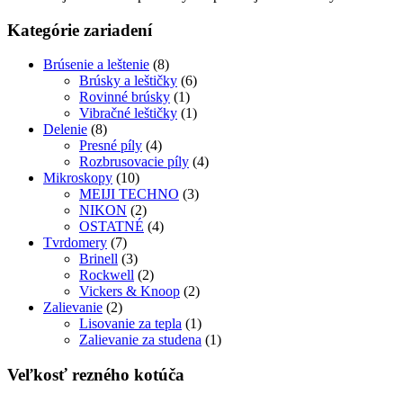
Kategórie zariadení
Brúsenie a leštenie
(8)
Brúsky a leštičky
(6)
Rovinné brúsky
(1)
Vibračné leštičky
(1)
Delenie
(8)
Presné píly
(4)
Rozbrusovacie píly
(4)
Mikroskopy
(10)
MEIJI TECHNO
(3)
NIKON
(2)
OSTATNÉ
(4)
Tvrdomery
(7)
Brinell
(3)
Rockwell
(2)
Vickers & Knoop
(2)
Zalievanie
(2)
Lisovanie za tepla
(1)
Zalievanie za studena
(1)
Veľkosť rezného kotúča