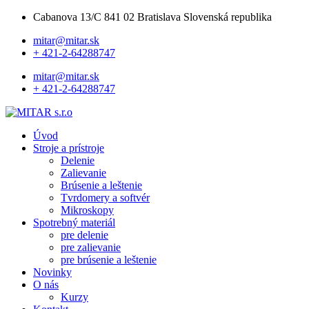
Cabanova 13/C 841 02 Bratislava Slovenská republika
mitar@mitar.sk
+ 421-2-64288747
mitar@mitar.sk
+ 421-2-64288747
Úvod
Stroje a prístroje
Delenie
Zalievanie
Brúsenie a leštenie
Tvrdomery a softvér
Mikroskopy
Spotrebný materiál
pre delenie
pre zalievanie
pre brúsenie a leštenie
Novinky
O nás
Kurzy