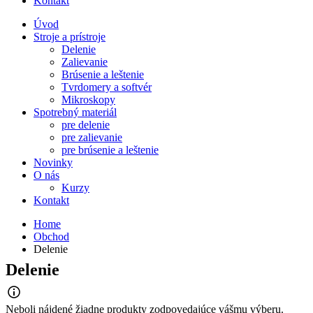
Kontakt
Úvod
Stroje a prístroje
Delenie
Zalievanie
Brúsenie a leštenie
Tvrdomery a softvér
Mikroskopy
Spotrebný materiál
pre delenie
pre zalievanie
pre brúsenie a leštenie
Novinky
O nás
Kurzy
Kontakt
Home
Obchod
Delenie
Delenie
Neboli nájdené žiadne produkty zodpovedajúce vášmu výberu.