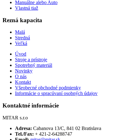
Manuálne alebo Auto
Vlastná tiaž
Rezná kapacita
Malá
Stredná
Veľká
Úvod
Stroje a prístroje
Spotrebný materiál
Novinky
O nás
Kontakt
Všeobecné obchodné podmienky
Informácie o spracúvaní osobných údajov
Kontaktné informácie
MITAR s.r.o
Adresa:
Cabanova 13/C, 841 02 Bratislava
Tel./Fax:
+ 421-2-64288747
Email:
mitar@mitar.sk