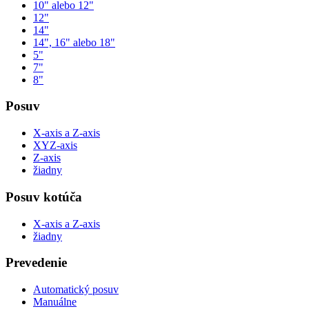
10" alebo 12"
12"
14"
14", 16" alebo 18"
5"
7"
8"
Posuv
X-axis a Z-axis
XYZ-axis
Z-axis
žiadny
Posuv kotúča
X-axis a Z-axis
žiadny
Prevedenie
Automatický posuv
Manuálne