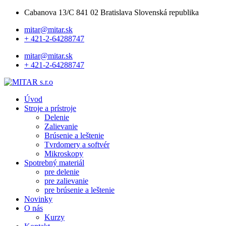
Cabanova 13/C 841 02 Bratislava Slovenská republika
mitar@mitar.sk
+ 421-2-64288747
mitar@mitar.sk
+ 421-2-64288747
Úvod
Stroje a prístroje
Delenie
Zalievanie
Brúsenie a leštenie
Tvrdomery a softvér
Mikroskopy
Spotrebný materiál
pre delenie
pre zalievanie
pre brúsenie a leštenie
Novinky
O nás
Kurzy