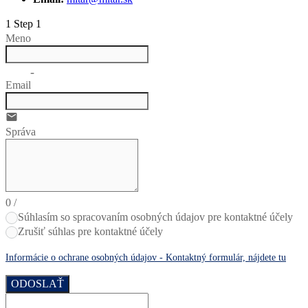
1
Step 1
Meno
no-icon
Email
email
Správa
0
/
Súhlasím so spracovaním osobných údajov pre kontaktné účely
Zrušiť súhlas pre kontaktné účely
Informácie o ochrane osobných údajov - Kontaktný formulár, nájdete tu
ODOSLAŤ