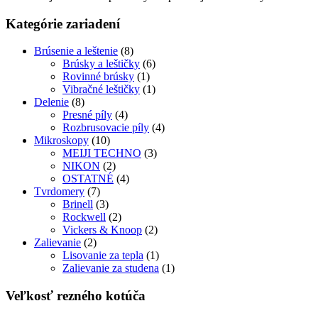
Kategórie zariadení
Brúsenie a leštenie
(8)
Brúsky a leštičky
(6)
Rovinné brúsky
(1)
Vibračné leštičky
(1)
Delenie
(8)
Presné píly
(4)
Rozbrusovacie píly
(4)
Mikroskopy
(10)
MEIJI TECHNO
(3)
NIKON
(2)
OSTATNÉ
(4)
Tvrdomery
(7)
Brinell
(3)
Rockwell
(2)
Vickers & Knoop
(2)
Zalievanie
(2)
Lisovanie za tepla
(1)
Zalievanie za studena
(1)
Veľkosť rezného kotúča