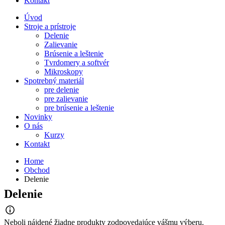
Kontakt
Úvod
Stroje a prístroje
Delenie
Zalievanie
Brúsenie a leštenie
Tvrdomery a softvér
Mikroskopy
Spotrebný materiál
pre delenie
pre zalievanie
pre brúsenie a leštenie
Novinky
O nás
Kurzy
Kontakt
Home
Obchod
Delenie
Delenie
Neboli nájdené žiadne produkty zodpovedajúce vášmu výberu.