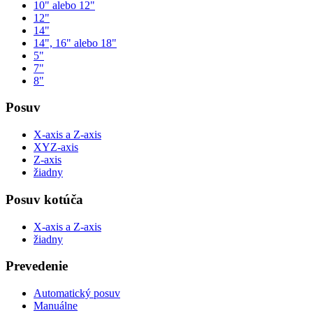
10" alebo 12"
12"
14"
14", 16" alebo 18"
5"
7"
8"
Posuv
X-axis a Z-axis
XYZ-axis
Z-axis
žiadny
Posuv kotúča
X-axis a Z-axis
žiadny
Prevedenie
Automatický posuv
Manuálne