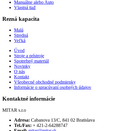
Manuálne alebo Auto
Vlastná tiaž
Rezná kapacita
Malá
Stredná
Veľká
Úvod
Stroje a prístroje
Spotrebný materiál
Novinky
O nás
Kontakt
Všeobecné obchodné podmienky
Informácie o spracúvaní osobných údajov
Kontaktné informácie
MITAR s.r.o
Adresa:
Cabanova 13/C, 841 02 Bratislava
Tel./Fax:
+ 421-2-64288747
Email:
mitar@mitar.sk