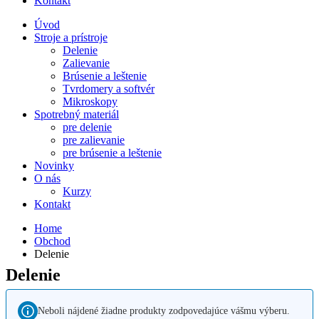
Kontakt
Úvod
Stroje a prístroje
Delenie
Zalievanie
Brúsenie a leštenie
Tvrdomery a softvér
Mikroskopy
Spotrebný materiál
pre delenie
pre zalievanie
pre brúsenie a leštenie
Novinky
O nás
Kurzy
Kontakt
Home
Obchod
Delenie
Delenie
Neboli nájdené žiadne produkty zodpovedajúce vášmu výberu.