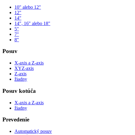
10" alebo 12"
12"
14"
14", 16" alebo 18"
5"
7"
8"
Posuv
X-axis a Z-axis
XYZ-axis
Z-axis
žiadny
Posuv kotúča
X-axis a Z-axis
žiadny
Prevedenie
Automatický posuv