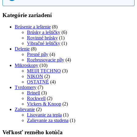
Kategórie zariadení
Brúsenie a leštenie
(8)
Brúsky a leštičky
(6)
Rovinné brúsky
(1)
Vibračné leštičky
(1)
Delenie
(8)
Presné píly
(4)
Rozbrusovacie píly
(4)
Mikroskopy
(10)
MEIJI TECHNO
(3)
NIKON
(2)
OSTATNÉ
(4)
Tvrdomery
(7)
Brinell
(3)
Rockwell
(2)
Vickers & Knoop
(2)
Zalievanie
(2)
Lisovanie za tepla
(1)
Zalievanie za studena
(1)
Veľkosť rezného kotúča