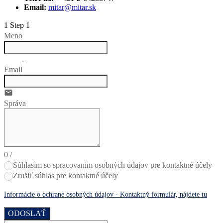
Email:
mitar@mitar.sk
1
Step 1
Meno
no-icon
Email
email
Správa
0
/
Súhlasím so spracovaním osobných údajov pre kontaktné účely
Zrušiť súhlas pre kontaktné účely
Informácie o ochrane osobných údajov - Kontaktný formulár, nájdete tu
ODOSLAŤ