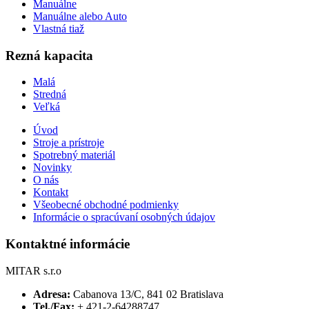
Manuálne
Manuálne alebo Auto
Vlastná tiaž
Rezná kapacita
Malá
Stredná
Veľká
Úvod
Stroje a prístroje
Spotrebný materiál
Novinky
O nás
Kontakt
Všeobecné obchodné podmienky
Informácie o spracúvaní osobných údajov
Kontaktné informácie
MITAR s.r.o
Adresa:
Cabanova 13/C, 841 02 Bratislava
Tel./Fax:
+ 421-2-64288747