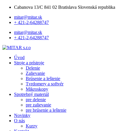
Cabanova 13/C 841 02 Bratislava Slovenská republika
mitar@mitar.sk
+ 421-2-64288747
mitar@mitar.sk
+ 421-2-64288747
Úvod
Stroje a prístroje
Delenie
Zalievanie
Brúsenie a leštenie
Tvrdomery a softvér
Mikroskopy
Spotrebný materiál
pre delenie
pre zalievanie
pre brúsenie a leštenie
Novinky
O nás
Kurzy