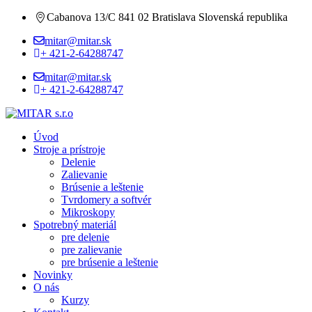
Cabanova 13/C 841 02 Bratislava Slovenská republika
mitar@mitar.sk
+ 421-2-64288747
mitar@mitar.sk
+ 421-2-64288747
Úvod
Stroje a prístroje
Delenie
Zalievanie
Brúsenie a leštenie
Tvrdomery a softvér
Mikroskopy
Spotrebný materiál
pre delenie
pre zalievanie
pre brúsenie a leštenie
Novinky
O nás
Kurzy