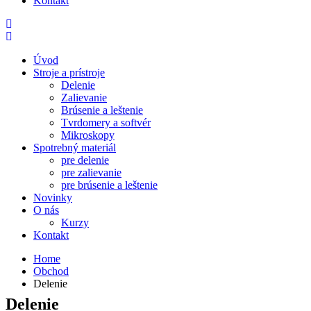
Kontakt
Úvod
Stroje a prístroje
Delenie
Zalievanie
Brúsenie a leštenie
Tvrdomery a softvér
Mikroskopy
Spotrebný materiál
pre delenie
pre zalievanie
pre brúsenie a leštenie
Novinky
O nás
Kurzy
Kontakt
Home
Obchod
Delenie
Delenie