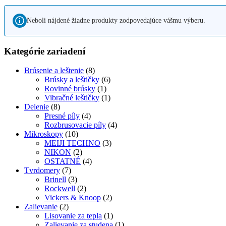
Neboli nájdené žiadne produkty zodpovedajúce vášmu výberu.
Kategórie zariadení
Brúsenie a leštenie
(8)
Brúsky a leštičky
(6)
Rovinné brúsky
(1)
Vibračné leštičky
(1)
Delenie
(8)
Presné píly
(4)
Rozbrusovacie píly
(4)
Mikroskopy
(10)
MEIJI TECHNO
(3)
NIKON
(2)
OSTATNÉ
(4)
Tvrdomery
(7)
Brinell
(3)
Rockwell
(2)
Vickers & Knoop
(2)
Zalievanie
(2)
Lisovanie za tepla
(1)
Zalievanie za studena
(1)