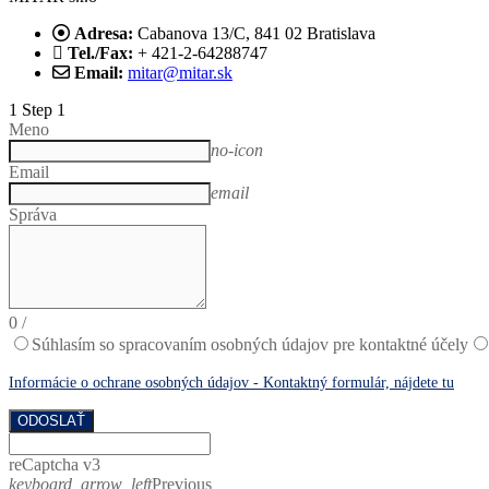
Adresa:
Cabanova 13/C, 841 02 Bratislava
Tel./Fax:
+ 421-2-64288747
Email:
mitar@mitar.sk
1
Step 1
Meno
no-icon
Email
email
Správa
0
/
Súhlasím so spracovaním osobných údajov pre kontaktné účely
Informácie o ochrane osobných údajov - Kontaktný formulár, nájdete tu
ODOSLAŤ
reCaptcha v3
keyboard_arrow_left
Previous