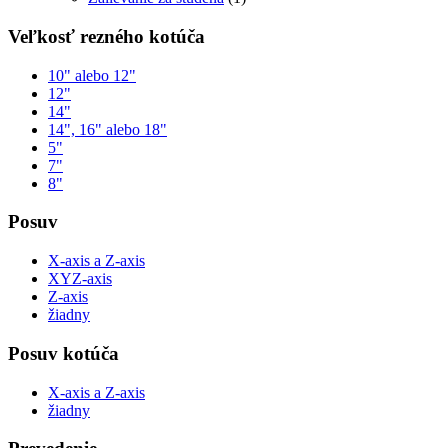
Veľkosť rezného kotúča
10" alebo 12"
12"
14"
14", 16" alebo 18"
5"
7"
8"
Posuv
X-axis a Z-axis
XYZ-axis
Z-axis
žiadny
Posuv kotúča
X-axis a Z-axis
žiadny