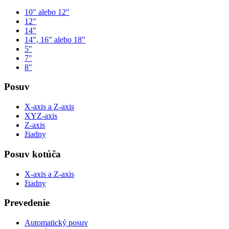
10" alebo 12"
12"
14"
14", 16" alebo 18"
5"
7"
8"
Posuv
X-axis a Z-axis
XYZ-axis
Z-axis
žiadny
Posuv kotúča
X-axis a Z-axis
žiadny
Prevedenie
Automatický posuv