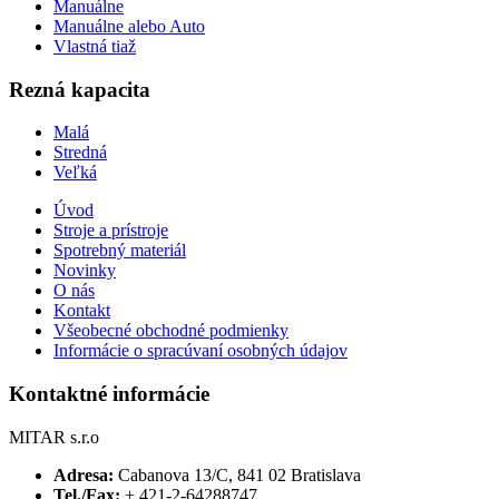
Manuálne
Manuálne alebo Auto
Vlastná tiaž
Rezná kapacita
Malá
Stredná
Veľká
Úvod
Stroje a prístroje
Spotrebný materiál
Novinky
O nás
Kontakt
Všeobecné obchodné podmienky
Informácie o spracúvaní osobných údajov
Kontaktné informácie
MITAR s.r.o
Adresa:
Cabanova 13/C, 841 02 Bratislava
Tel./Fax:
+ 421-2-64288747