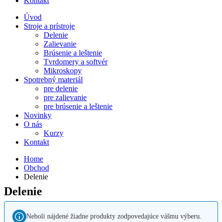
Kontakt
Úvod
Stroje a prístroje
Delenie
Zalievanie
Brúsenie a leštenie
Tvrdomery a softvér
Mikroskopy
Spotrebný materiál
pre delenie
pre zalievanie
pre brúsenie a leštenie
Novinky
O nás
Kurzy
Kontakt
Home
Obchod
Delenie
Delenie
Neboli nájdené žiadne produkty zodpovedajúce vášmu výberu.