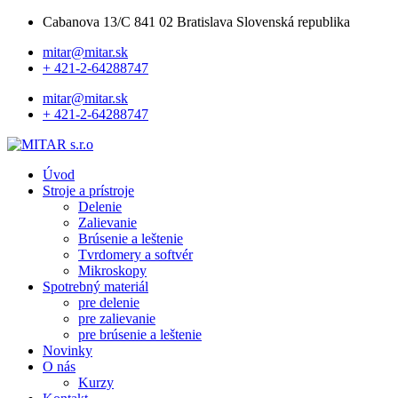
Cabanova 13/C 841 02 Bratislava Slovenská republika
mitar@mitar.sk
+ 421-2-64288747
mitar@mitar.sk
+ 421-2-64288747
Úvod
Stroje a prístroje
Delenie
Zalievanie
Brúsenie a leštenie
Tvrdomery a softvér
Mikroskopy
Spotrebný materiál
pre delenie
pre zalievanie
pre brúsenie a leštenie
Novinky
O nás
Kurzy