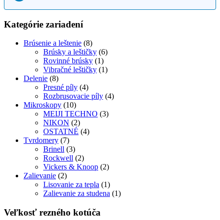
Kategórie zariadení
Brúsenie a leštenie
(8)
Brúsky a leštičky
(6)
Rovinné brúsky
(1)
Vibračné leštičky
(1)
Delenie
(8)
Presné píly
(4)
Rozbrusovacie píly
(4)
Mikroskopy
(10)
MEIJI TECHNO
(3)
NIKON
(2)
OSTATNÉ
(4)
Tvrdomery
(7)
Brinell
(3)
Rockwell
(2)
Vickers & Knoop
(2)
Zalievanie
(2)
Lisovanie za tepla
(1)
Zalievanie za studena
(1)
Veľkosť rezného kotúča