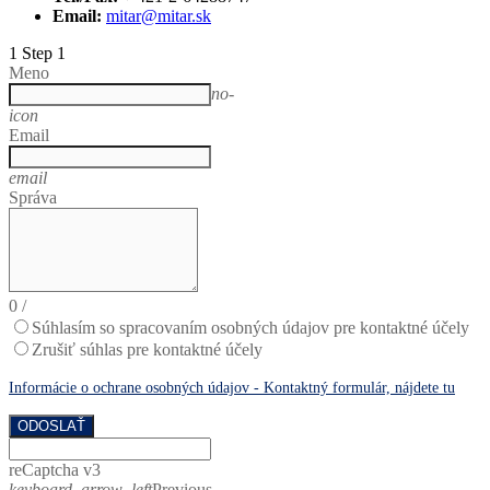
Email:
mitar@mitar.sk
1
Step 1
Meno
no-
icon
Email
email
Správa
0
/
Súhlasím so spracovaním osobných údajov pre kontaktné účely
Zrušiť súhlas pre kontaktné účely
Informácie o ochrane osobných údajov - Kontaktný formulár, nájdete tu
ODOSLAŤ
reCaptcha v3
keyboard_arrow_left
Previous