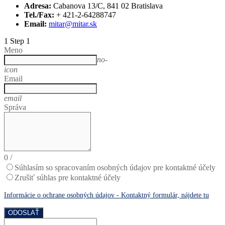
Adresa:
Cabanova 13/C, 841 02 Bratislava
Tel./Fax:
+ 421-2-64288747
Email:
mitar@mitar.sk
1
Step 1
Meno
no-
icon
Email
email
Správa
0
/
Súhlasím so spracovaním osobných údajov pre kontaktné účely
Zrušiť súhlas pre kontaktné účely
Informácie o ochrane osobných údajov - Kontaktný formulár, nájdete tu
ODOSLAŤ