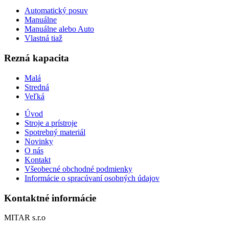
Automatický posuv
Manuálne
Manuálne alebo Auto
Vlastná tiaž
Rezná kapacita
Malá
Stredná
Veľká
Úvod
Stroje a prístroje
Spotrebný materiál
Novinky
O nás
Kontakt
Všeobecné obchodné podmienky
Informácie o spracúvaní osobných údajov
Kontaktné informácie
MITAR s.r.o