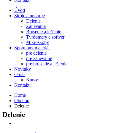
Kontakt
Úvod
Stroje a prístroje
Delenie
Zalievanie
Brúsenie a leštenie
Tvrdomery a softvér
Mikroskopy
Spotrebný materiál
pre delenie
pre zalievanie
pre brúsenie a leštenie
Novinky
O nás
Kurzy
Kontakt
Home
Obchod
Delenie
Delenie