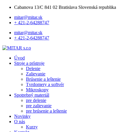
Cabanova 13/C 841 02 Bratislava Slovenská republika
mitar@mitar.sk
+ 421-2-64288747
mitar@mitar.sk
+ 421-2-64288747
Úvod
Stroje a prístroje
Delenie
Zalievanie
Brúsenie a leštenie
Tvrdomery a softvér
Mikroskopy
Spotrebný materiál
pre delenie
pre zalievanie
pre brúsenie a leštenie
Novinky
O nás
Kurzy