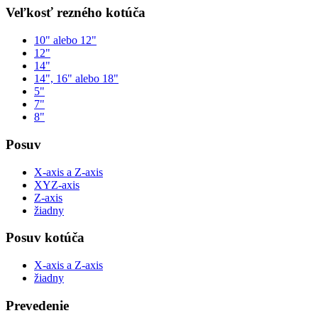
Veľkosť rezného kotúča
10" alebo 12"
12"
14"
14", 16" alebo 18"
5"
7"
8"
Posuv
X-axis a Z-axis
XYZ-axis
Z-axis
žiadny
Posuv kotúča
X-axis a Z-axis
žiadny
Prevedenie