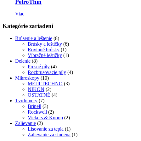
PetroThin
Viac
Kategórie zariadení
Brúsenie a leštenie
(8)
Brúsky a leštičky
(6)
Rovinné brúsky
(1)
Vibračné leštičky
(1)
Delenie
(8)
Presné píly
(4)
Rozbrusovacie píly
(4)
Mikroskopy
(10)
MEIJI TECHNO
(3)
NIKON
(2)
OSTATNÉ
(4)
Tvrdomery
(7)
Brinell
(3)
Rockwell
(2)
Vickers & Knoop
(2)
Zalievanie
(2)
Lisovanie za tepla
(1)
Zalievanie za studena
(1)