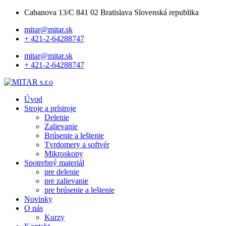
Cabanova 13/C 841 02 Bratislava Slovenská republika
mitar@mitar.sk
+ 421-2-64288747
mitar@mitar.sk
+ 421-2-64288747
Úvod
Stroje a prístroje
Delenie
Zalievanie
Brúsenie a leštenie
Tvrdomery a softvér
Mikroskopy
Spotrebný materiál
pre delenie
pre zalievanie
pre brúsenie a leštenie
Novinky
O nás
Kurzy