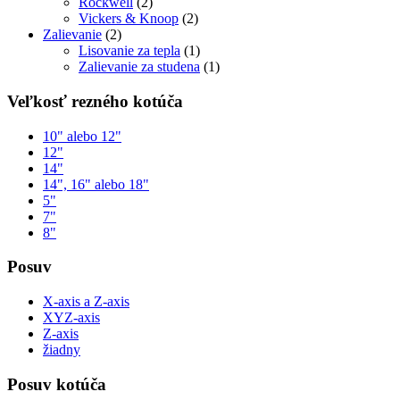
Rockwell
(2)
Vickers & Knoop
(2)
Zalievanie
(2)
Lisovanie za tepla
(1)
Zalievanie za studena
(1)
Veľkosť rezného kotúča
10" alebo 12"
12"
14"
14", 16" alebo 18"
5"
7"
8"
Posuv
X-axis a Z-axis
XYZ-axis
Z-axis
žiadny
Posuv kotúča