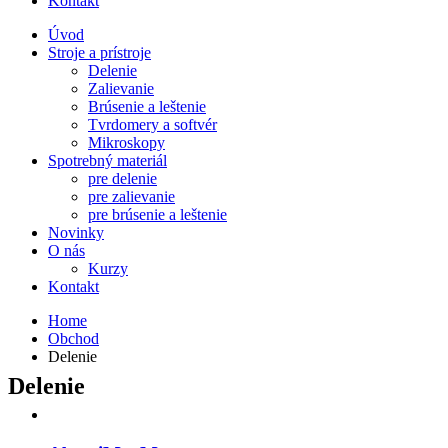
Kontakt
Úvod
Stroje a prístroje
Delenie
Zalievanie
Brúsenie a leštenie
Tvrdomery a softvér
Mikroskopy
Spotrebný materiál
pre delenie
pre zalievanie
pre brúsenie a leštenie
Novinky
O nás
Kurzy
Kontakt
Home
Obchod
Delenie
Delenie