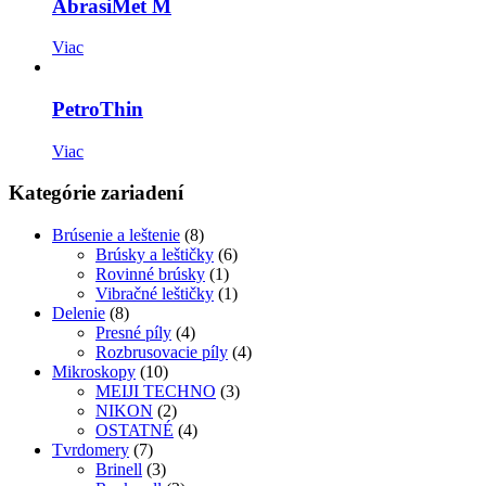
AbrasiMet M
Viac
PetroThin
Viac
Kategórie zariadení
Brúsenie a leštenie
(8)
Brúsky a leštičky
(6)
Rovinné brúsky
(1)
Vibračné leštičky
(1)
Delenie
(8)
Presné píly
(4)
Rozbrusovacie píly
(4)
Mikroskopy
(10)
MEIJI TECHNO
(3)
NIKON
(2)
OSTATNÉ
(4)
Tvrdomery
(7)
Brinell
(3)