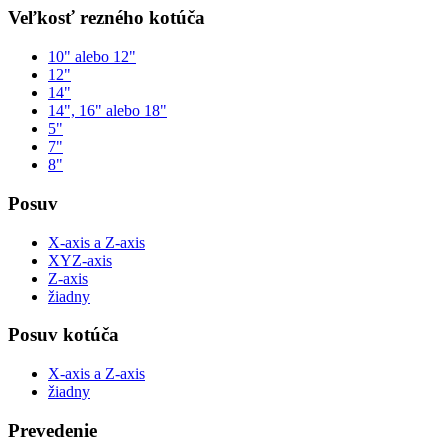
Veľkosť rezného kotúča
10" alebo 12"
12"
14"
14", 16" alebo 18"
5"
7"
8"
Posuv
X-axis a Z-axis
XYZ-axis
Z-axis
žiadny
Posuv kotúča
X-axis a Z-axis
žiadny
Prevedenie