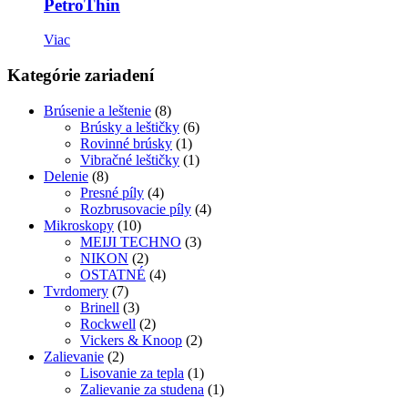
PetroThin
Viac
Kategórie zariadení
Brúsenie a leštenie
(8)
Brúsky a leštičky
(6)
Rovinné brúsky
(1)
Vibračné leštičky
(1)
Delenie
(8)
Presné píly
(4)
Rozbrusovacie píly
(4)
Mikroskopy
(10)
MEIJI TECHNO
(3)
NIKON
(2)
OSTATNÉ
(4)
Tvrdomery
(7)
Brinell
(3)
Rockwell
(2)
Vickers & Knoop
(2)
Zalievanie
(2)
Lisovanie za tepla
(1)
Zalievanie za studena
(1)