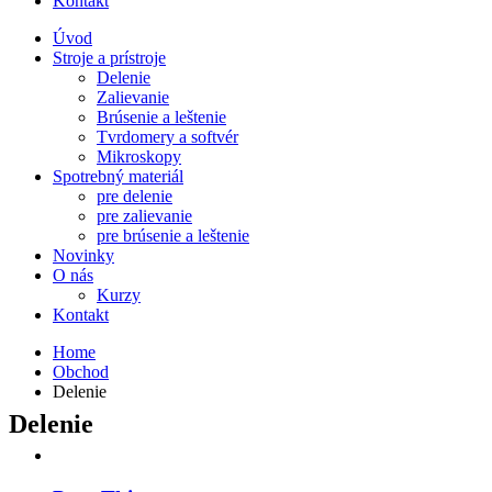
Kontakt
Úvod
Stroje a prístroje
Delenie
Zalievanie
Brúsenie a leštenie
Tvrdomery a softvér
Mikroskopy
Spotrebný materiál
pre delenie
pre zalievanie
pre brúsenie a leštenie
Novinky
O nás
Kurzy
Kontakt
Home
Obchod
Delenie
Delenie