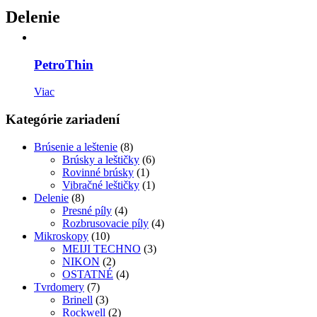
Delenie
PetroThin
Viac
Kategórie zariadení
Brúsenie a leštenie
(8)
Brúsky a leštičky
(6)
Rovinné brúsky
(1)
Vibračné leštičky
(1)
Delenie
(8)
Presné píly
(4)
Rozbrusovacie píly
(4)
Mikroskopy
(10)
MEIJI TECHNO
(3)
NIKON
(2)
OSTATNÉ
(4)
Tvrdomery
(7)
Brinell
(3)
Rockwell
(2)