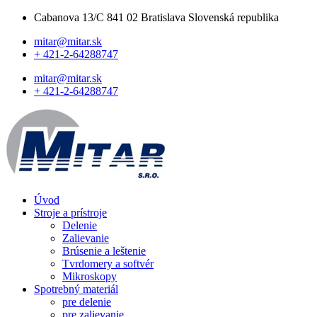
Cabanova 13/C 841 02 Bratislava Slovenská republika
mitar@mitar.sk
+ 421-2-64288747
mitar@mitar.sk
+ 421-2-64288747
Úvod
Stroje a prístroje
Delenie
Zalievanie
Brúsenie a leštenie
Tvrdomery a softvér
Mikroskopy
Spotrebný materiál
pre delenie
pre zalievanie