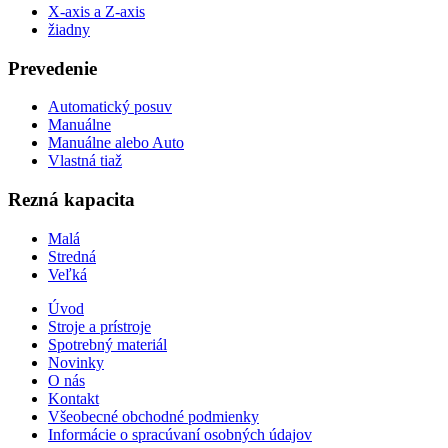
X-axis a Z-axis
žiadny
Prevedenie
Automatický posuv
Manuálne
Manuálne alebo Auto
Vlastná tiaž
Rezná kapacita
Malá
Stredná
Veľká
Úvod
Stroje a prístroje
Spotrebný materiál
Novinky
O nás
Kontakt
Všeobecné obchodné podmienky
Informácie o spracúvaní osobných údajov