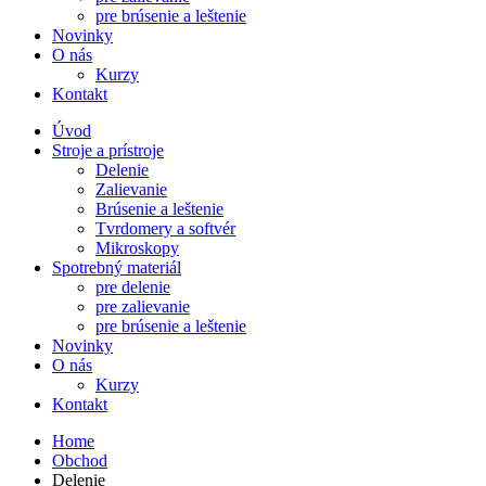
pre brúsenie a leštenie
Novinky
O nás
Kurzy
Kontakt
Úvod
Stroje a prístroje
Delenie
Zalievanie
Brúsenie a leštenie
Tvrdomery a softvér
Mikroskopy
Spotrebný materiál
pre delenie
pre zalievanie
pre brúsenie a leštenie
Novinky
O nás
Kurzy
Kontakt
Home
Obchod
Delenie