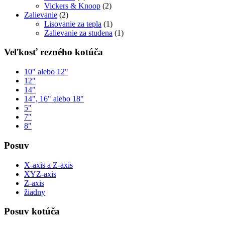
Vickers & Knoop
(2)
Zalievanie
(2)
Lisovanie za tepla
(1)
Zalievanie za studena
(1)
Veľkosť rezného kotúča
10" alebo 12"
12"
14"
14", 16" alebo 18"
5"
7"
8"
Posuv
X-axis a Z-axis
XYZ-axis
Z-axis
žiadny
Posuv kotúča