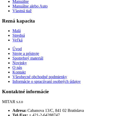
Manuálne
Manuálne alebo Auto
Vlastná tiaž
Rezná kapacita
Malá
Stredná
Veľká
Úvod
Stroje a prístroje
Spotrebný materiál
Novinky
O nás
Kontakt
Všeobecné obchodné podmienky
Informácie o spracúvaní osobných údajov
Kontaktné informácie
MITAR s.r.o
Adresa:
Cabanova 13/C, 841 02 Bratislava
Tel./Fax:
+ 421-2-64288747