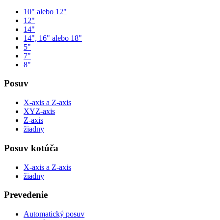
10" alebo 12"
12"
14"
14", 16" alebo 18"
5"
7"
8"
Posuv
X-axis a Z-axis
XYZ-axis
Z-axis
žiadny
Posuv kotúča
X-axis a Z-axis
žiadny
Prevedenie
Automatický posuv