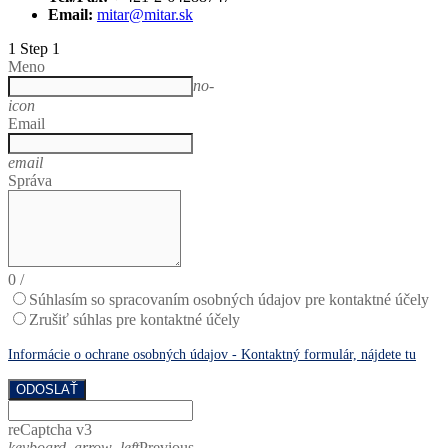
Email:
mitar@mitar.sk
1
Step 1
Meno
no-
icon
Email
email
Správa
0
/
Súhlasím so spracovaním osobných údajov pre kontaktné účely
Zrušiť súhlas pre kontaktné účely
Informácie o ochrane osobných údajov - Kontaktný formulár, nájdete tu
ODOSLAŤ
reCaptcha v3
keyboard_arrow_left
Previous