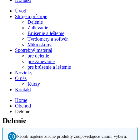
Kontakt
Úvod
Stroje a prístroje
Delenie
Zalievanie
Brúsenie a leštenie
Tvrdomery a softvér
Mikroskopy
Spotrebný materiál
pre delenie
pre zalievanie
pre brúsenie a leštenie
Novinky
O nás
Kurzy
Kontakt
Home
Obchod
Delenie
Delenie
Neboli nájdené žiadne produkty zodpovedajúce vášmu výberu.