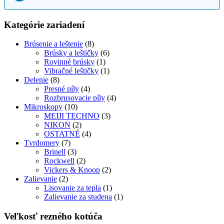
Kategórie zariadení
Brúsenie a leštenie
(8)
Brúsky a leštičky
(6)
Rovinné brúsky
(1)
Vibračné leštičky
(1)
Delenie
(8)
Presné píly
(4)
Rozbrusovacie píly
(4)
Mikroskopy
(10)
MEIJI TECHNO
(3)
NIKON
(2)
OSTATNÉ
(4)
Tvrdomery
(7)
Brinell
(3)
Rockwell
(2)
Vickers & Knoop
(2)
Zalievanie
(2)
Lisovanie za tepla
(1)
Zalievanie za studena
(1)
Veľkosť rezného kotúča