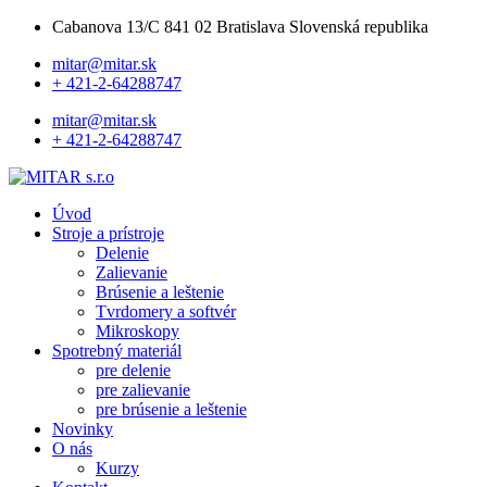
Cabanova 13/C 841 02 Bratislava Slovenská republika
mitar@mitar.sk
+ 421-2-64288747
mitar@mitar.sk
+ 421-2-64288747
Úvod
Stroje a prístroje
Delenie
Zalievanie
Brúsenie a leštenie
Tvrdomery a softvér
Mikroskopy
Spotrebný materiál
pre delenie
pre zalievanie
pre brúsenie a leštenie
Novinky
O nás
Kurzy