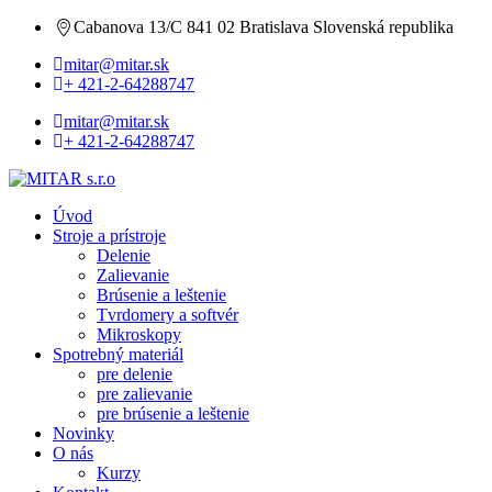
Cabanova 13/C 841 02 Bratislava Slovenská republika
mitar@mitar.sk
+ 421-2-64288747
mitar@mitar.sk
+ 421-2-64288747
Úvod
Stroje a prístroje
Delenie
Zalievanie
Brúsenie a leštenie
Tvrdomery a softvér
Mikroskopy
Spotrebný materiál
pre delenie
pre zalievanie
pre brúsenie a leštenie
Novinky
O nás
Kurzy