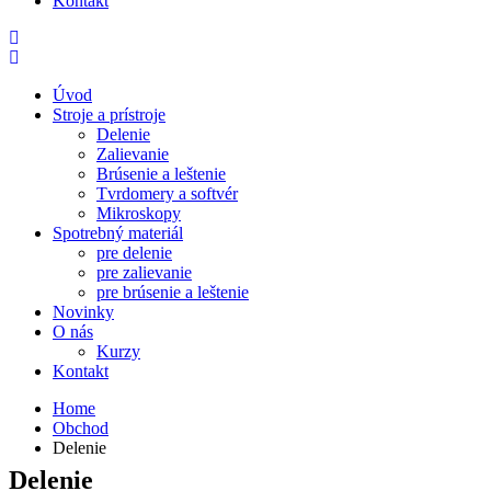
Kontakt
Úvod
Stroje a prístroje
Delenie
Zalievanie
Brúsenie a leštenie
Tvrdomery a softvér
Mikroskopy
Spotrebný materiál
pre delenie
pre zalievanie
pre brúsenie a leštenie
Novinky
O nás
Kurzy
Kontakt
Home
Obchod
Delenie
Delenie