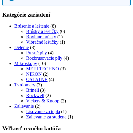
Kategórie zariadení
Brúsenie a leštenie
(8)
Brúsky a leštičky
(6)
Rovinné brúsky
(1)
Vibračné leštičky
(1)
Delenie
(8)
Presné píly
(4)
Rozbrusovacie píly
(4)
Mikroskopy
(10)
MEIJI TECHNO
(3)
NIKON
(2)
OSTATNÉ
(4)
Tvrdomery
(7)
Brinell
(3)
Rockwell
(2)
Vickers & Knoop
(2)
Zalievanie
(2)
Lisovanie za tepla
(1)
Zalievanie za studena
(1)
Veľkosť rezného kotúča