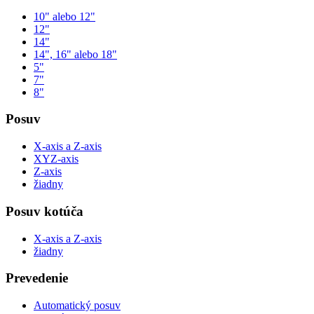
10" alebo 12"
12"
14"
14", 16" alebo 18"
5"
7"
8"
Posuv
X-axis a Z-axis
XYZ-axis
Z-axis
žiadny
Posuv kotúča
X-axis a Z-axis
žiadny
Prevedenie
Automatický posuv