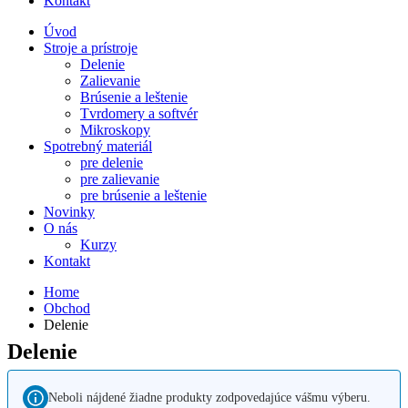
Kontakt
Úvod
Stroje a prístroje
Delenie
Zalievanie
Brúsenie a leštenie
Tvrdomery a softvér
Mikroskopy
Spotrebný materiál
pre delenie
pre zalievanie
pre brúsenie a leštenie
Novinky
O nás
Kurzy
Kontakt
Home
Obchod
Delenie
Delenie
Neboli nájdené žiadne produkty zodpovedajúce vášmu výberu.