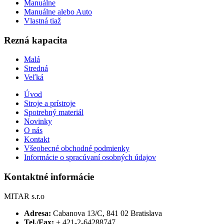
Manuálne
Manuálne alebo Auto
Vlastná tiaž
Rezná kapacita
Malá
Stredná
Veľká
Úvod
Stroje a prístroje
Spotrebný materiál
Novinky
O nás
Kontakt
Všeobecné obchodné podmienky
Informácie o spracúvaní osobných údajov
Kontaktné informácie
MITAR s.r.o
Adresa:
Cabanova 13/C, 841 02 Bratislava
Tel./Fax:
+ 421-2-64288747