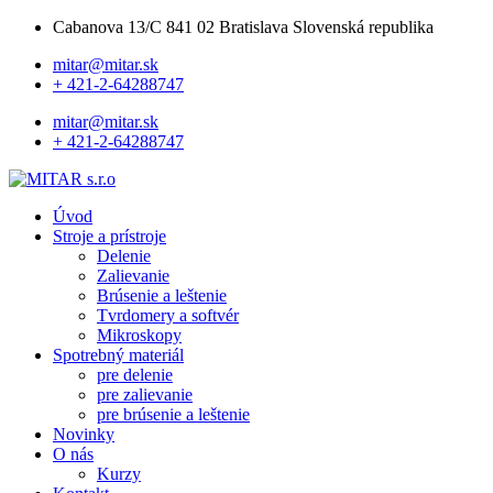
Cabanova 13/C 841 02 Bratislava Slovenská republika
mitar@mitar.sk
+ 421-2-64288747
mitar@mitar.sk
+ 421-2-64288747
Úvod
Stroje a prístroje
Delenie
Zalievanie
Brúsenie a leštenie
Tvrdomery a softvér
Mikroskopy
Spotrebný materiál
pre delenie
pre zalievanie
pre brúsenie a leštenie
Novinky
O nás
Kurzy