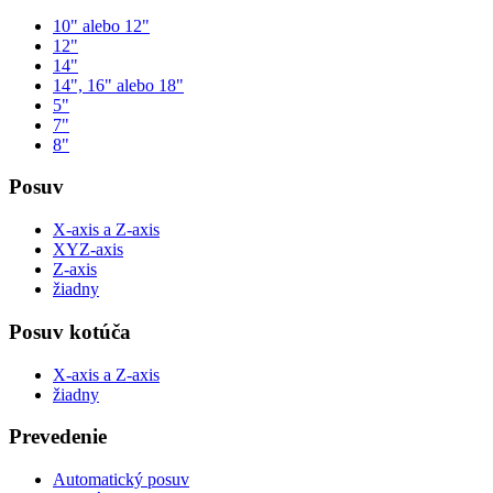
10" alebo 12"
12"
14"
14", 16" alebo 18"
5"
7"
8"
Posuv
X-axis a Z-axis
XYZ-axis
Z-axis
žiadny
Posuv kotúča
X-axis a Z-axis
žiadny
Prevedenie
Automatický posuv