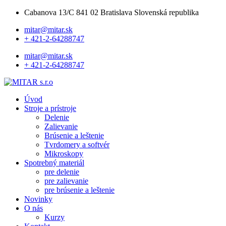
Cabanova 13/C 841 02 Bratislava Slovenská republika
mitar@mitar.sk
+ 421-2-64288747
mitar@mitar.sk
+ 421-2-64288747
Úvod
Stroje a prístroje
Delenie
Zalievanie
Brúsenie a leštenie
Tvrdomery a softvér
Mikroskopy
Spotrebný materiál
pre delenie
pre zalievanie
pre brúsenie a leštenie
Novinky
O nás
Kurzy