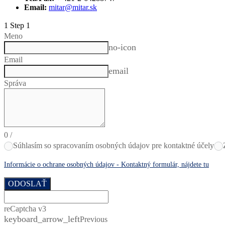
Email:
mitar@mitar.sk
1
Step 1
Meno
no-icon
Email
email
Správa
0
/
Súhlasím so spracovaním osobných údajov pre kontaktné účely
Informácie o ochrane osobných údajov - Kontaktný formulár, nájdete tu
ODOSLAŤ
reCaptcha v3
keyboard_arrow_left
Previous