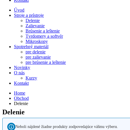
Kontakt
Úvod
Stroje a prístroje
Delenie
Zalievanie
Brúsenie a leštenie
Tvrdomery a softvér
Mikroskopy
Spotrebný materiál
pre delenie
pre zalievanie
pre brúsenie a leštenie
Novinky
O nás
Kurzy
Kontakt
Home
Obchod
Delenie
Delenie
Neboli nájdené žiadne produkty zodpovedajúce vášmu výberu.