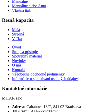
Manuálne
Manuálne alebo Auto
Vlastná tiaž
Rezná kapacita
Malá
Stredná
Veľká
Úvod
Stroje a prístroje
Spotrebný materiál
Novinky
O nás
Kontakt
Všeobecné obchodné podmienky
Informácie o spracúvaní osobných údajov
Kontaktné informácie
MITAR s.r.o
Adresa:
Cabanova 13/C, 841 02 Bratislava
Tel./Fax:
+ 421-2-64288747