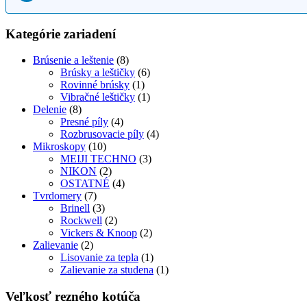
Kategórie zariadení
Brúsenie a leštenie
(8)
Brúsky a leštičky
(6)
Rovinné brúsky
(1)
Vibračné leštičky
(1)
Delenie
(8)
Presné píly
(4)
Rozbrusovacie píly
(4)
Mikroskopy
(10)
MEIJI TECHNO
(3)
NIKON
(2)
OSTATNÉ
(4)
Tvrdomery
(7)
Brinell
(3)
Rockwell
(2)
Vickers & Knoop
(2)
Zalievanie
(2)
Lisovanie za tepla
(1)
Zalievanie za studena
(1)
Veľkosť rezného kotúča