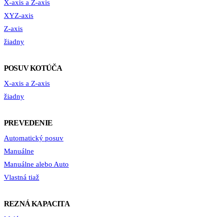
X-axis a Z-axis
XYZ-axis
Z-axis
žiadny
POSUV KOTÚČA
X-axis a Z-axis
žiadny
PREVEDENIE
Automatický posuv
Manuálne
Manuálne alebo Auto
Vlastná tiaž
REZNÁ KAPACITA