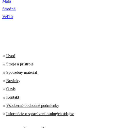
Malá
Stredná
Veľká
Úvod
Stroje a prístroje
Spotrebný materiál
Novinky
O nás
Kontakt
Všeobecné obchodné podmienky
Informácie o spracúvaní osobných údajov