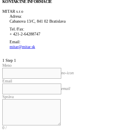
KONTAKTNÉ INFORMÁCIE
MITAR s.r.o
Adresa:
Cabanova 13/C, 841 02 Bratislava
Tel./Fax:
+ 421-2-64288747
Email:
mitar@mitar.sk
1
Step 1
Meno
no-icon
Email
email
Správa
0
/