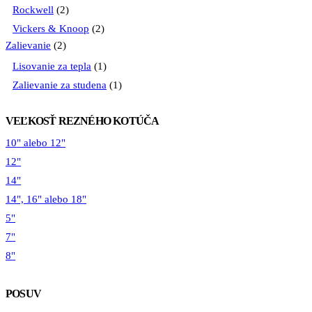
Rockwell
(2)
Vickers & Knoop
(2)
Zalievanie
(2)
Lisovanie za tepla
(1)
Zalievanie za studena
(1)
VEĽKOSŤ REZNÉHO KOTÚČA
10" alebo 12"
12"
14"
14", 16" alebo 18"
5"
7"
8"
POSUV