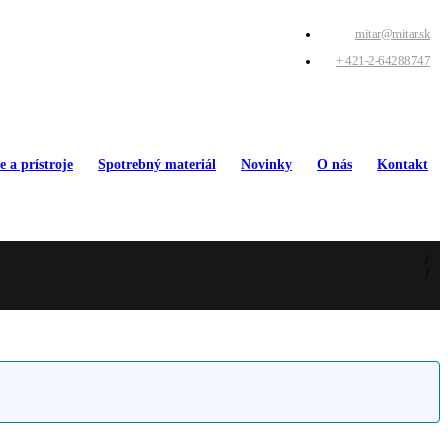
mitar@mitar.sk
+ 421-2-64288747
e a prístroje
Spotrebný materiál
Novinky
O nás
Kontakt