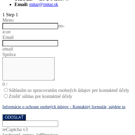
Email:
mitar@mitar.sk
1
Step 1
Meno
no-
icon
Email
email
Správa
0
/
Súhlasím so spracovaním osobných údajov pre kontaktné účely
Zrušiť súhlas pre kontaktné účely
Informácie o ochrane osobných údajov - Kontaktný formulár, nájdete tu
ODOSLAŤ
reCaptcha v3
keyboard_arrow_left
Previous