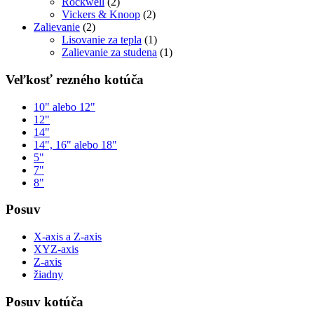
Rockwell
(2)
Vickers & Knoop
(2)
Zalievanie
(2)
Lisovanie za tepla
(1)
Zalievanie za studena
(1)
Veľkosť rezného kotúča
10" alebo 12"
12"
14"
14", 16" alebo 18"
5"
7"
8"
Posuv
X-axis a Z-axis
XYZ-axis
Z-axis
žiadny
Posuv kotúča