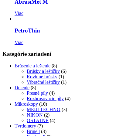
AbrasiMet M
Viac
PetroThin
Viac
Kategórie zariadení
Brúsenie a leštenie
(8)
Brúsky a leštičky
(6)
Rovinné brúsky
(1)
Vibračné leštičky
(1)
Delenie
(8)
Presné píly
(4)
Rozbrusovacie píly
(4)
Mikroskopy
(10)
MEIJI TECHNO
(3)
NIKON
(2)
OSTATNÉ
(4)
Tvrdomery
(7)
Brinell
(3)