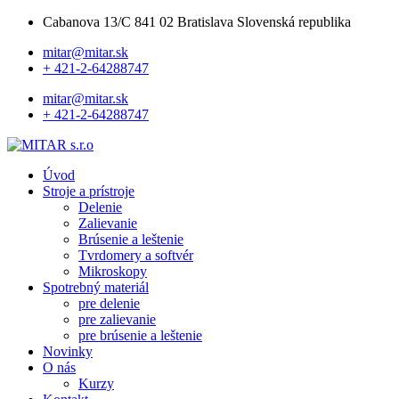
Cabanova 13/C 841 02 Bratislava Slovenská republika
mitar@mitar.sk
+ 421-2-64288747
mitar@mitar.sk
+ 421-2-64288747
Úvod
Stroje a prístroje
Delenie
Zalievanie
Brúsenie a leštenie
Tvrdomery a softvér
Mikroskopy
Spotrebný materiál
pre delenie
pre zalievanie
pre brúsenie a leštenie
Novinky
O nás
Kurzy