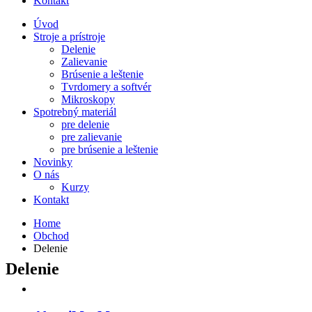
Kontakt
Úvod
Stroje a prístroje
Delenie
Zalievanie
Brúsenie a leštenie
Tvrdomery a softvér
Mikroskopy
Spotrebný materiál
pre delenie
pre zalievanie
pre brúsenie a leštenie
Novinky
O nás
Kurzy
Kontakt
Home
Obchod
Delenie
Delenie