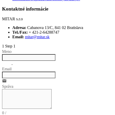
Kontaktné informácie
MITAR s.r.o
Adresa:
Cabanova 13/C, 841 02 Bratislava
Tel./Fax:
+ 421-2-64288747
Email:
mitar@mitar.sk
1
Step 1
Meno
no-icon
Email
email
Správa
0
/