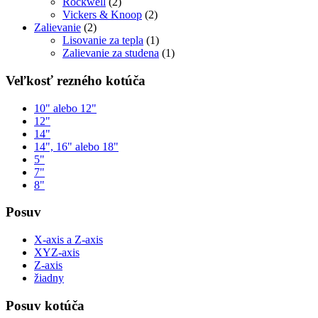
Rockwell
(2)
Vickers & Knoop
(2)
Zalievanie
(2)
Lisovanie za tepla
(1)
Zalievanie za studena
(1)
Veľkosť rezného kotúča
10" alebo 12"
12"
14"
14", 16" alebo 18"
5"
7"
8"
Posuv
X-axis a Z-axis
XYZ-axis
Z-axis
žiadny
Posuv kotúča