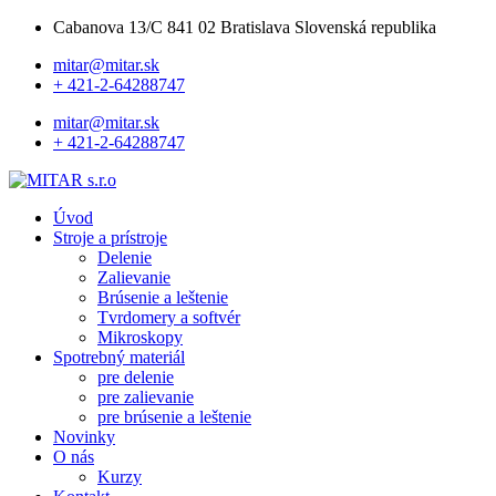
Cabanova 13/C 841 02 Bratislava Slovenská republika
mitar@mitar.sk
+ 421-2-64288747
mitar@mitar.sk
+ 421-2-64288747
Úvod
Stroje a prístroje
Delenie
Zalievanie
Brúsenie a leštenie
Tvrdomery a softvér
Mikroskopy
Spotrebný materiál
pre delenie
pre zalievanie
pre brúsenie a leštenie
Novinky
O nás
Kurzy