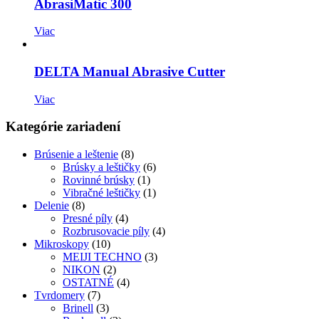
AbrasiMatic 300
Viac
DELTA Manual Abrasive Cutter
Viac
Kategórie zariadení
Brúsenie a leštenie
(8)
Brúsky a leštičky
(6)
Rovinné brúsky
(1)
Vibračné leštičky
(1)
Delenie
(8)
Presné píly
(4)
Rozbrusovacie píly
(4)
Mikroskopy
(10)
MEIJI TECHNO
(3)
NIKON
(2)
OSTATNÉ
(4)
Tvrdomery
(7)
Brinell
(3)