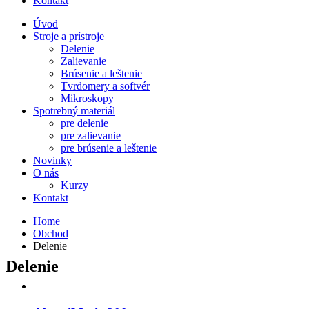
Kontakt
Úvod
Stroje a prístroje
Delenie
Zalievanie
Brúsenie a leštenie
Tvrdomery a softvér
Mikroskopy
Spotrebný materiál
pre delenie
pre zalievanie
pre brúsenie a leštenie
Novinky
O nás
Kurzy
Kontakt
Home
Obchod
Delenie
Delenie